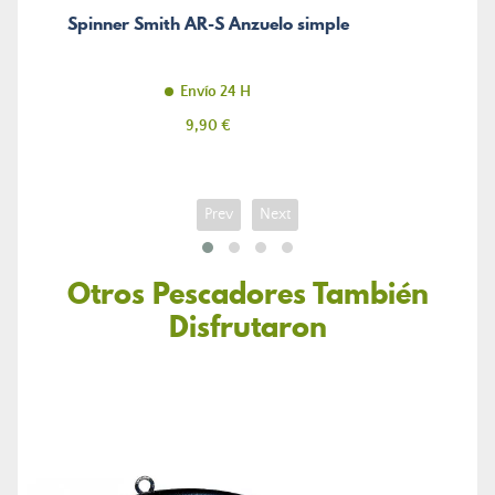
Spinner Smith AR-S Anzuelo simple
Envío 24 H
Precio
9,90 €
Prev
Next
Otros Pescadores También
Disfrutaron