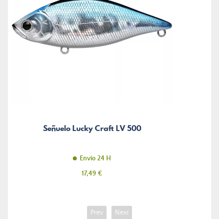
Señuelo Lucky Craft LV 500
Envío 24 H
Precio
17,49 €
Prev
Next