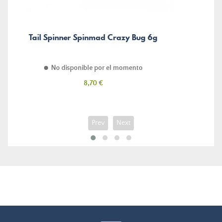
Tail Spinner Spinmad Crazy Bug 6g
No disponible por el momento
Precio
8,70 €
Prev
Next