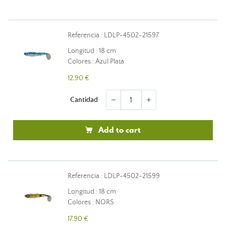
Referencia : LDLP-4502-21597
Longitud : 18 cm
Colores : Azul Plata
12,90 €
Cantidad
remove
add
Add to cart
Referencia : LDLP-4502-21599
Longitud : 18 cm
Colores : NORS
17,90 €