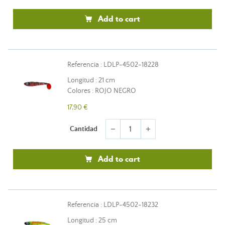
Add to cart
Referencia : LDLP-4502-18228
Longitud : 21 cm
Colores : ROJO NEGRO
17,90 €
Cantidad
remove
add
Add to cart
Referencia : LDLP-4502-18232
Longitud : 25 cm