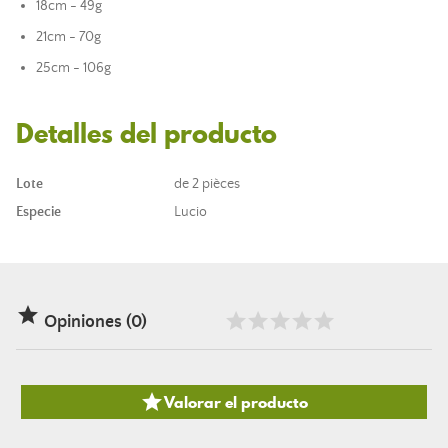
18cm - 49g
21cm - 70g
25cm - 106g
Detalles del producto
Lote
de 2 pièces
Especie
Lucio

Opiniones (0)

Valorar el producto