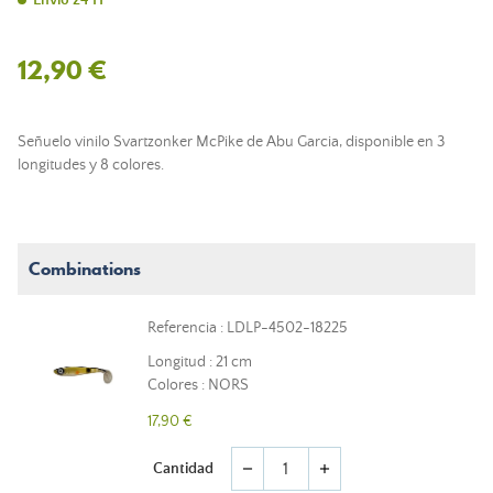
Envío 24 H
12,90 €
Señuelo vinilo Svartzonker McPike de Abu Garcia, disponible en 3
longitudes y 8 colores.
Combinations
Referencia : LDLP-4502-18225
Longitud : 21 cm
Colores : NORS
17,90 €
Cantidad
remove
add