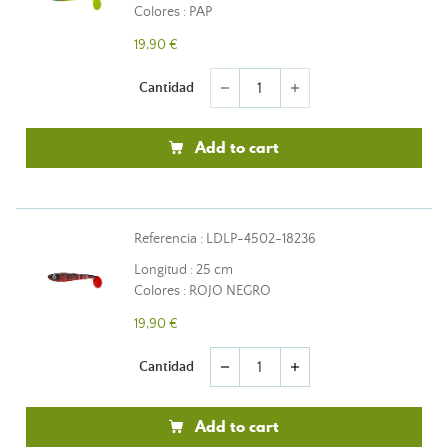
Colores : PAP
19,90 €
Cantidad
remove
add
Add to cart
Referencia : LDLP-4502-18236
Longitud : 25 cm
Colores : ROJO NEGRO
19,90 €
Cantidad
remove
add
Add to cart