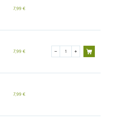
7,99 €
Cantidad
7,99 €
remove
add
7,99 €