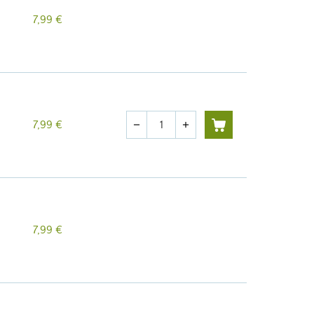
7,99 €
Cantidad
7,99 €
remove
add
7,99 €