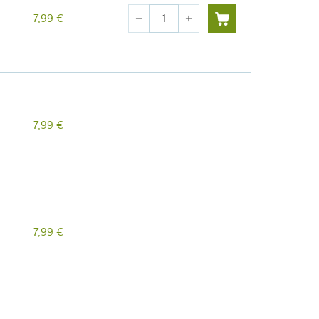
Cantidad
7,99 €
remove
add
7,99 €
7,99 €