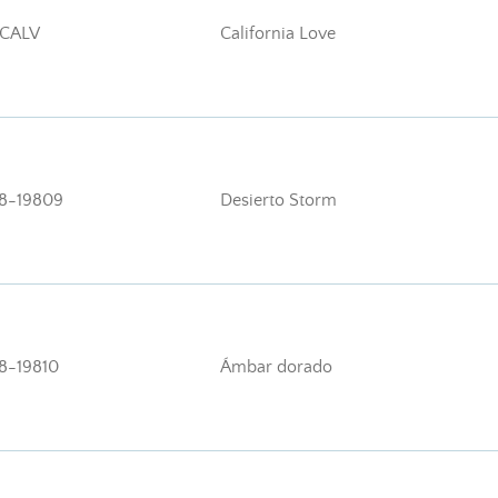
CALV
California Love
8-19809
Desierto Storm
8-19810
Ámbar dorado