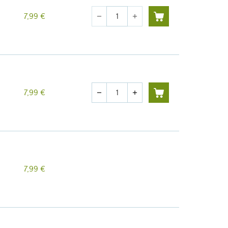
Cantidad
7,99 €
remove
add
Cantidad
7,99 €
remove
add
7,99 €