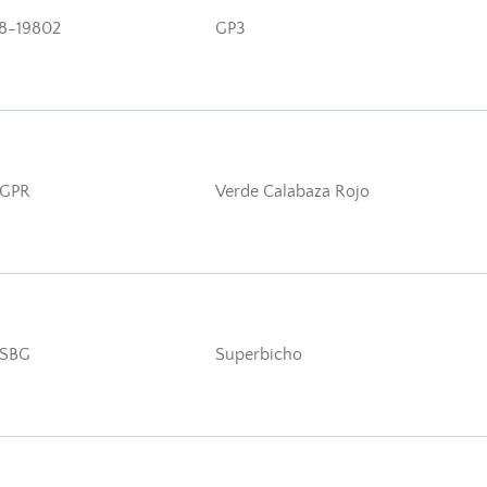
8-19802
GP3
GPR
Verde Calabaza Rojo
SBG
Superbicho