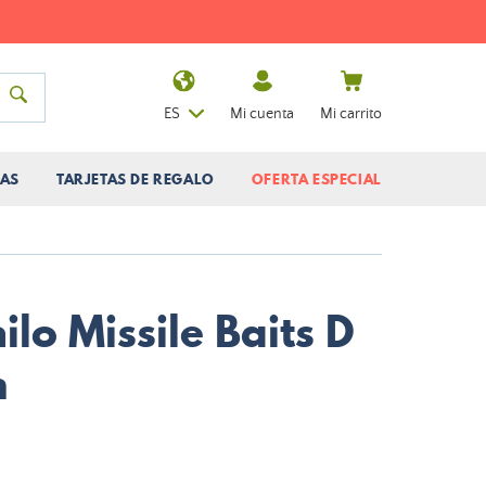
ES
Mi cuenta
Mi carrito
AS
TARJETAS DE REGALO
OFERTA ESPECIAL
ilo Missile Baits D
m