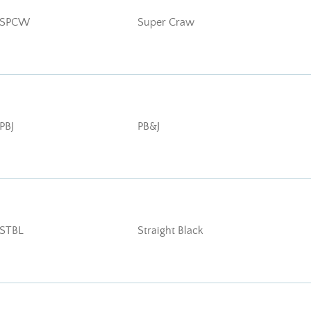
-SPCW
Super Craw
PBJ
PB&J
STBL
Straight Black