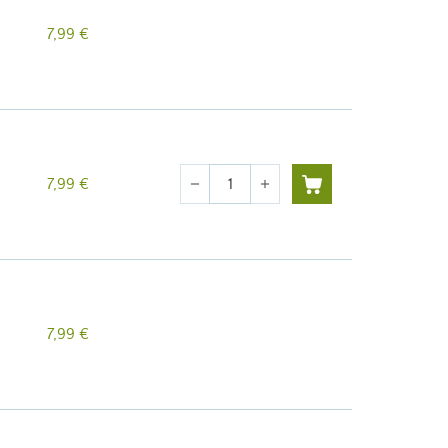
7,99 €
Cantidad
7,99 €
remove
add
7,99 €