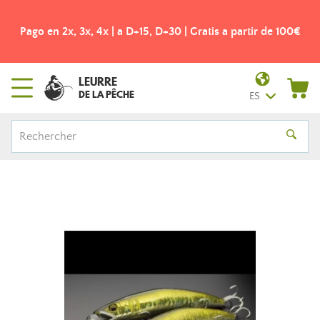
Pago en 2x, 3x, 4x | a D+15, D+30 | Gratis a partir de 100€
LEURRE
DE LA PÊCHE
ES