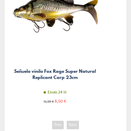
Señuelo vinilo Fox Rage Super Natural
Replicant Carp 23cm
Envío 24 H
Precio
Precio
8,50 €
16,99 €
normal
Prev
Next