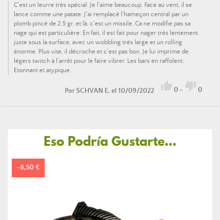
C'est un leurre très spécial. Je l'aime beaucoup. Face au vent, il se
lance comme une patate. J'ai remplacé l'hameçon central par un
plomb pincé de 2.5 gr. et là, c'est un missile. Ca ne modifie pas sa
nage qui est particulière. En fait, il est fait pour nager très lentement
juste sous la surface, avec un wobbling très large et un rolling
énorme. Plus vite, il décroche et c'est pas bon. Je lui imprime de
légers twitch à l'arrêt pour le faire vibrer. Les bars en raffolent.
Etonnant et atypique.


0
-
0
Por
SCHVAN E.
el 10/09/2022
Eso Podría Gustarte...
-8,50 €