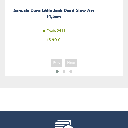
Señuelo Duro Little Jack Dead Slow Act
14,5cm
Envío 24 H
Precio
16,90 €
Prev
Next