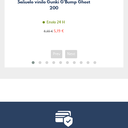
Señuelo vinilo Gunki G'Bump Ghost
200
Envío 24 H
Precio
Precio
5,19 €
8,65 €
normal
Prev
Next