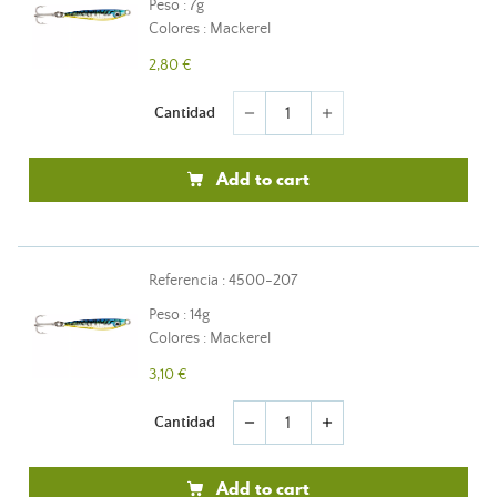
Peso : 7g
Colores : Mackerel
2,80 €
Cantidad
remove
add
Add to cart
Referencia : 4500-207
Peso : 14g
Colores : Mackerel
3,10 €
Cantidad
remove
add
Add to cart