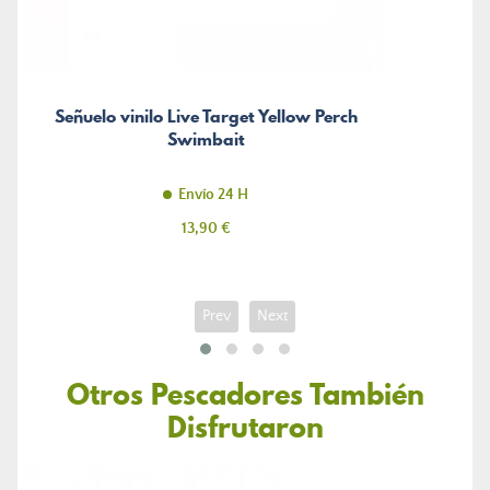
Señuelo vinilo Live Target Yellow Perch
Swimbait
Envío 24 H
Precio
13,90 €
Prev
Next
Otros Pescadores También
Disfrutaron