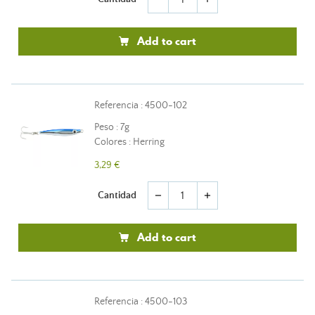
Add to cart
Referencia : 4500-102
Peso : 7g
Colores : Herring
3,29 €
Cantidad
remove
add
Add to cart
Referencia : 4500-103