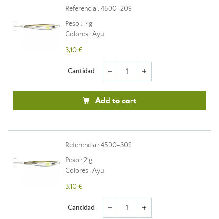
Referencia : 4500-209
Peso : 14g
Colores : Ayu
3,10 €
Cantidad
remove
add
Add to cart
Referencia : 4500-309
Peso : 21g
Colores : Ayu
3,10 €
Cantidad
remove
add