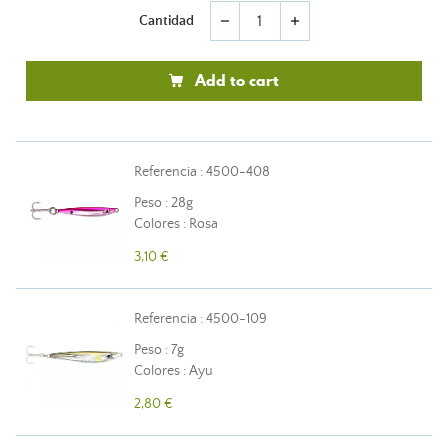
Cantidad
remove
add
Add to cart
Referencia : 4500-408
Peso : 28g
Colores : Rosa
3,10 €
Referencia : 4500-109
Peso : 7g
Colores : Ayu
2,80 €