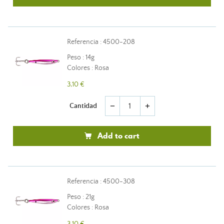
Referencia : 4500-208
Peso : 14g
Colores : Rosa
3,10 €
Cantidad
remove
add
Add to cart
Referencia : 4500-308
Peso : 21g
Colores : Rosa