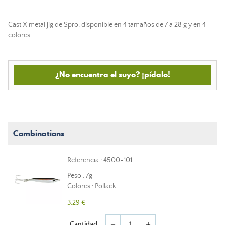
Cast'X metal jig de Spro, disponible en 4 tamaños de 7 a 28 g y en 4
colores.
¿No encuentra el suyo? ¡pídalo!
Combinations
Referencia : 4500-101
Peso : 7g
Colores : Pollack
3,29 €
Cantidad
remove
add