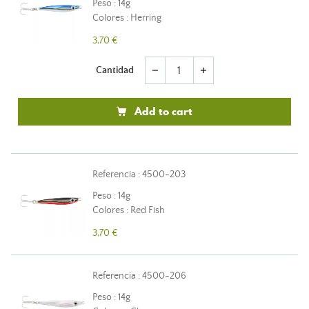
Peso : 14g
Colores : Herring
3,70 €
Cantidad
remove
add
Add to cart
Referencia : 4500-203
Peso : 14g
Colores : Red Fish
3,70 €
Referencia : 4500-206
Peso : 14g