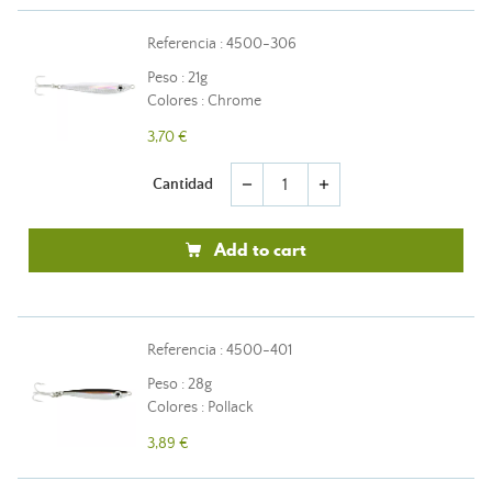
Referencia : 4500-306
Peso : 21g
Colores : Chrome
3,70 €
Cantidad
remove
add
Add to cart
Referencia : 4500-401
Peso : 28g
Colores : Pollack
3,89 €