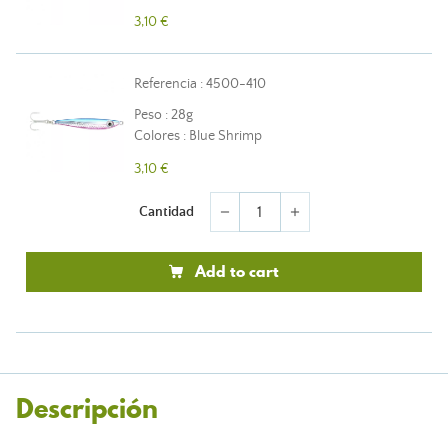
3,10 €
Referencia : 4500-410
Peso : 28g
Colores : Blue Shrimp
3,10 €
Cantidad
remove
add
Add to cart
Descripción