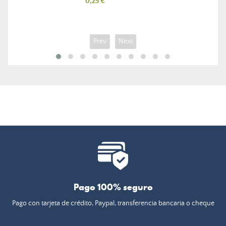
Precio
0,25 €
Prev
Next
Pago 100% seguro
Pago con tarjeta de crédito, Paypal, transferencia bancaria o cheque