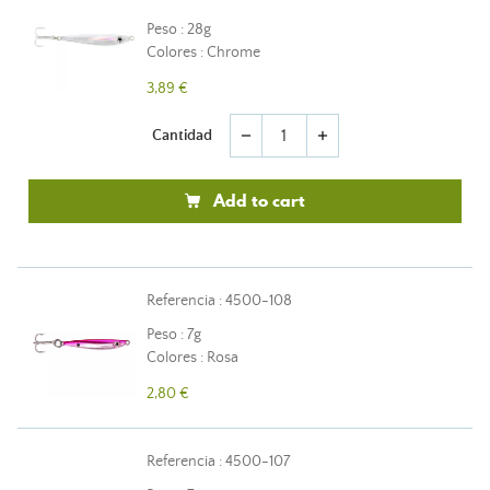
Peso : 28g
Colores : Chrome
3,89 €
Cantidad
remove
add
Add to cart
Referencia : 4500-108
Peso : 7g
Colores : Rosa
2,80 €
Referencia : 4500-107