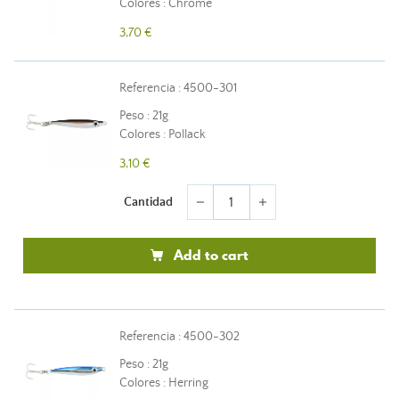
Colores : Chrome
3,70 €
Referencia : 4500-301
Peso : 21g
Colores : Pollack
3,10 €
Cantidad
remove
add
Add to cart
Referencia : 4500-302
Peso : 21g
Colores : Herring