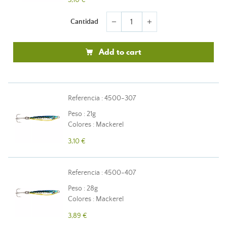
3,10 €
Cantidad
remove
add
Add to cart
Referencia : 4500-307
Peso : 21g
Colores : Mackerel
3,10 €
Referencia : 4500-407
Peso : 28g
Colores : Mackerel
3,89 €