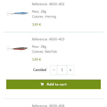
Referencia : 4500-402
Peso : 28g
Colores : Herring
3,89 €
Referencia : 4500-403
Peso : 28g
Colores : Red Fish
3,89 €
Cantidad
remove
add
Add to cart
Referencia : 4500-406