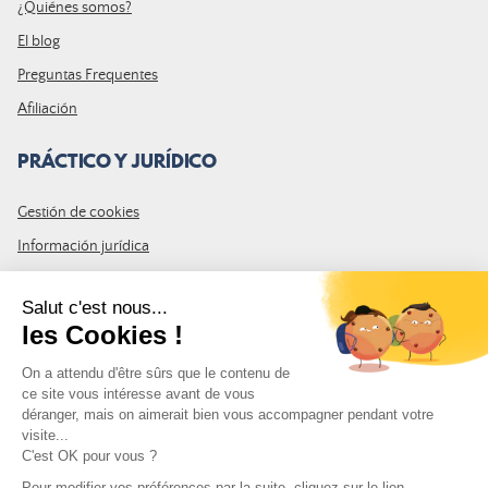
¿Quiénes somos?
El blog
Preguntas Frequentes
Afiliación
PRÁCTICO Y JURÍDICO
Gestión de cookies
Información jurídica
CGU
Mapa del sitio
ÚNETE A LA COMUNIDAD
Suscríbase al boletín de LDLP para recibir las últimas noticias,
promociones y novedades
Dirección de correo electrónico