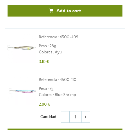
Add to cart
Referencia : 4500-409
Peso : 28g
Colores : Ayu
3,10 €
Referencia : 4500-110
Peso : 7g
Colores : Blue Shrimp
2,80 €
Cantidad
remove
add