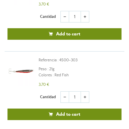
3,70 €
Cantidad
remove
add
Add to cart
Referencia : 4500-303
Peso : 21g
Colores : Red Fish
3,70 €
Cantidad
remove
add
Add to cart