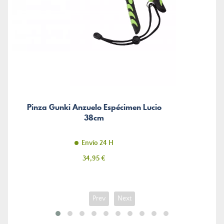
Pinza Gunki Anzuelo Espécimen Lucio
38cm
Envío 24 H
Precio
34,95 €
Prev
Next