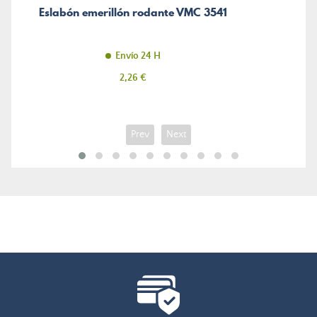
Eslabón emerillón rodante VMC 3541
Envío 24 H
Precio
2,26 €
Prev
Next