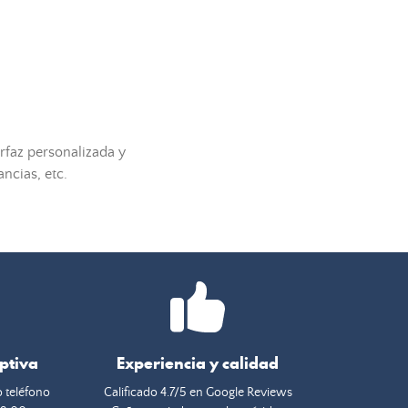
rfaz personalizada y
ncias, etc.
eptiva
Experiencia y calidad
o teléfono
Calificado 4.7/5 en Google Reviews