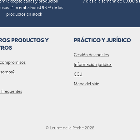
ra (excepto cañas y productos
7 días a la semana de 09:00 a 
osos +1 m embalados) 98 % de los
productos en stock
ROS PRODUCTOS Y
PRÁCTICO Y JURÍDICO
TROS
Gestión de cookies
 compromisos
Información jurídica
 somos?
CGU
Mapa del sitio
s Frequentes
© Leurre de la Pêche 2026