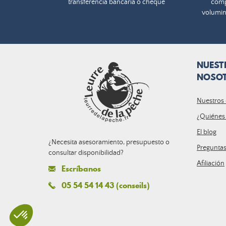
transferencia bancaria o cheque
comp
volumin
NUEST
NOSO
Nuestros
¿Quiénes
El blog
¿Necesita asesoramiento, presupuesto o
Pregunta
consultar disponibilidad?
Afiliación
Escríbanos
05 54 54 14 43 (conseils)