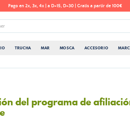
Pago en 2x, 3x, 4x | a D+15, D+30 | Gratis a partir de 100€
CIO
TRUCHA
MAR
MOSCA
ACCESORIO
MARC
ión del programa de afiliació
he