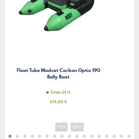
Float Tube Madcat Carbon Optix 190
Belly Boat
Envío 24 H
Precio
619,00 €
Prev
Next