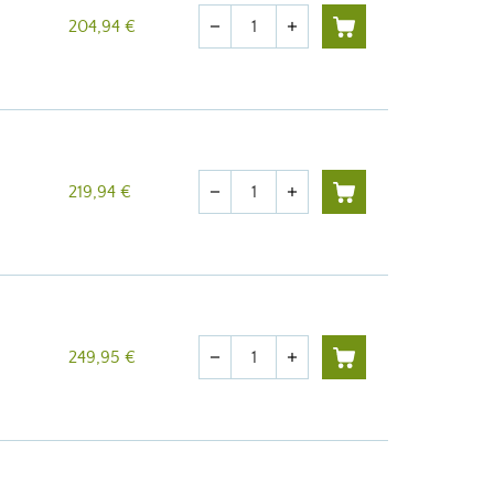
Cantidad
204,94 €
remove
add
Cantidad
219,94 €
remove
add
Cantidad
249,95 €
remove
add