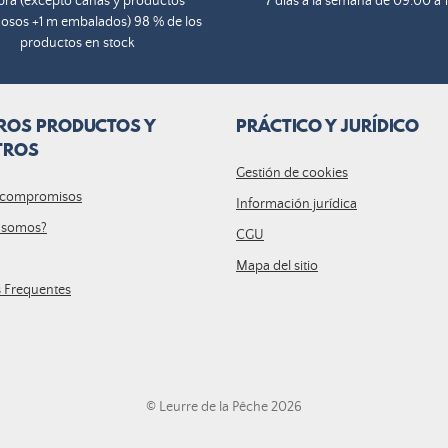
ra (excepto cañas y productos
7 días a la semana de 09:00 a 
osos +1 m embalados) 98 % de los
productos en stock
ROS PRODUCTOS Y
PRÁCTICO Y JURÍDICO
TROS
Gestión de cookies
 compromisos
Información jurídica
 somos?
CGU
Mapa del sitio
s Frequentes
© Leurre de la Pêche 2026