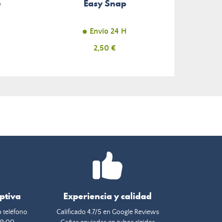
e
Easy Snap
Envío 24 H
Precio
2,50 €
eptiva
Experiencia y calidad
o teléfono
Calificado 4.7/5 en Google Reviews