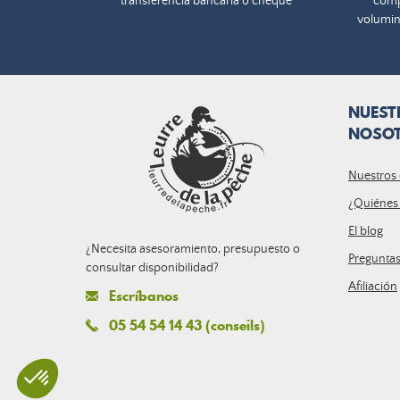
transferencia bancaria o cheque
comp
volumin
NUEST
NOSO
Nuestros
¿Quiénes
El blog
¿Necesita asesoramiento, presupuesto o
Pregunta
consultar disponibilidad?
Afiliación
Escríbanos
05 54 54 14 43 (conseils)