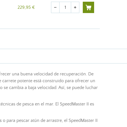
Cantidad
229,95 €
remove
add
ofrecer una buena velocidad de recuperación. De
e carrete potente está construido para ofrecer un
 se cambia a baja velocidad. Así, se puede luchar
técnicas de pesca en el mar. El SpeedMaster II es
 o para pescar atún de arrastre, el SpeedMaster II