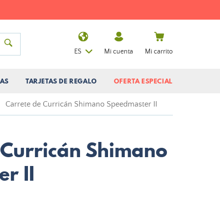
ES
Mi cuenta
Mi carrito
AS
TARJETAS DE REGALO
OFERTA ESPECIAL
Carrete de Curricán Shimano Speedmaster II
 Curricán Shimano
r II