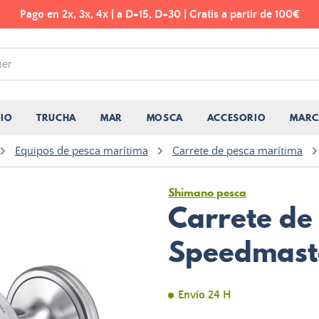
Pago en 2x, 3x, 4x | a D+15, D+30 | Gratis a partir de 100€
CIO
TRUCHA
MAR
MOSCA
ACCESORIO
MARC
Equipos de pesca marítima
Carrete de pesca marítima
Shimano pesca
Carrete de
Speedmaste
Envío 24 H