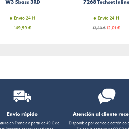
W3 Sbass 3RD
7268 Techset Inlin
Envío 24 H
Envío 24 H
Precio
Precio
149,99 €
Precio
12,01 €
13,80 €
normal
Envío rápido
Atención al cliente rec
tuito en Francia a partir de 49 € de
Disponible por correo electrónico 