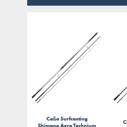
Caña Surfcasting
C
Shimano Aero Technium