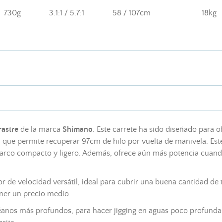
730g
3.1:1 / 5.7:1
58 / 107cm
18kg
rastre
de la marca
Shimano
. Este carrete ha sido diseñado para 
:1 que permite recuperar 97cm de hilo por vuelta de manivela. Est
marco compacto y ligero. Además, ofrece aún más potencia cuando
r de velocidad versátil, ideal para cubrir una buena cantidad de 
ener un precio medio.
céanos más profundos, para hacer jigging en aguas poco profundas