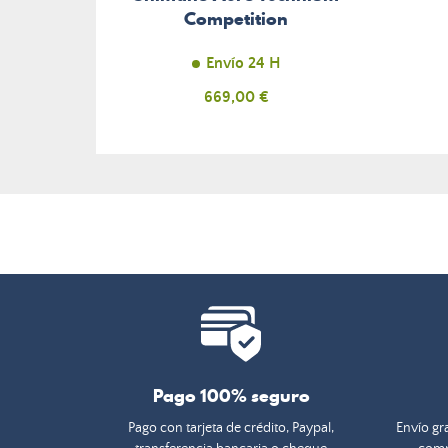
Competition
Envío 24 H
Precio
669,00 €
Pago 100% seguro
Pago con tarjeta de crédito, Paypal,
Envío gra