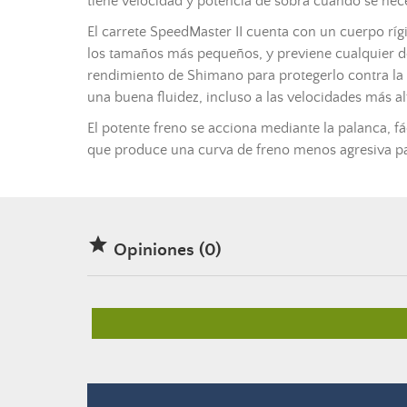
tiene velocidad y potencia de sobra cuando se nece
El carrete SpeedMaster II cuenta con un cuerpo r
los tamaños más pequeños, y previene cualquier des
rendimiento de Shimano para protegerlo contra la c
una buena fluidez, incluso a las velocidades más a
El potente freno se acciona mediante la palanca, f
que produce una curva de freno menos agresiva pa

Opiniones (0)