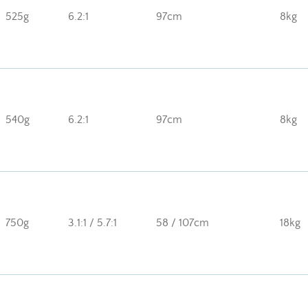
525g
6.2:1
97cm
8kg
540g
6.2:1
97cm
8kg
750g
3.1:1 / 5.7:1
58 / 107cm
18kg