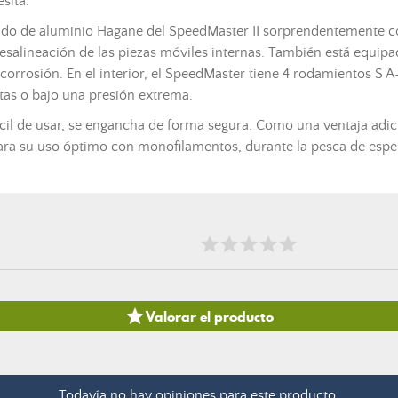
sita.
ígido de aluminio Hagane del SpeedMaster II sorprendentemente 
alineación de las piezas móviles internas. También está equipado 
orrosión. En el interior, el SpeedMaster tiene 4 rodamientos S A-
ltas o bajo una presión extrema.
ácil de usar, se engancha de forma segura. Como una ventaja adic
ra su uso óptimo con monofilamentos, durante la pesca de espec

Valorar el producto
Todavía no hay opiniones para este producto.