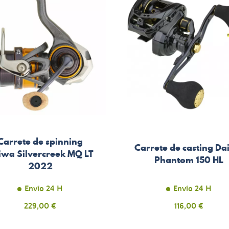
Carrete de spinning
Carrete de casting D
iwa Silvercreek MQ LT
Phantom 150 HL
2022
Envío 24 H
Envío 24 H
Precio
229,00 €
Precio
116,00 €