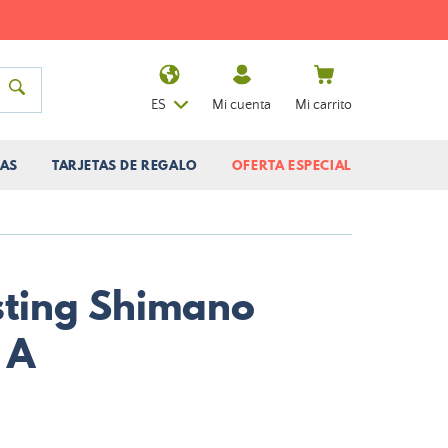
ES
Mi cuenta
Mi carrito
AS
TARJETAS DE REGALO
OFERTA ESPECIAL
sting Shimano
 A