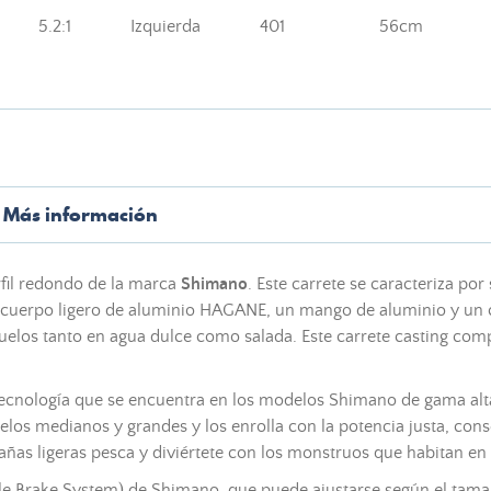
5.2:1
Izquierda
401
56cm
Más información
rfil redondo de la marca
Shimano
. Este carrete se caracteriza po
n un cuerpo ligero de aluminio HAGANE, un mango de aluminio y u
ñuelos tanto en agua dulce como salada. Este carrete casting comp
 tecnología que se encuentra en los modelos Shimano de gama alta
eñuelos medianos y grandes y los enrolla con la potencia justa, c
ñas ligeras pesca y diviértete con los monstruos que habitan en
ble Brake System) de Shimano, que puede ajustarse según el tamañ