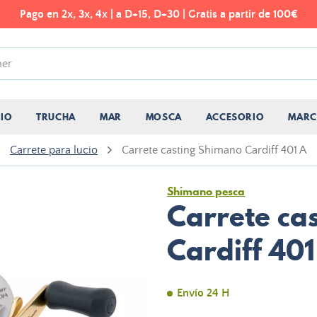
Pago en 2x, 3x, 4x | a D+15, D+30 | Gratis a partir de 100€
CIO
TRUCHA
MAR
MOSCA
ACCESORIO
MARC
Carrete para lucio
Carrete casting Shimano Cardiff 401 A
Shimano pesca
Carrete ca
Cardiff 401
Envío 24 H