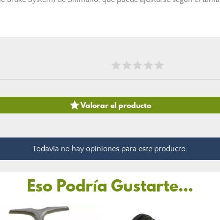

Valorar el producto
Todavía no hay opiniones para este producto.
Eso Podría Gustarte...