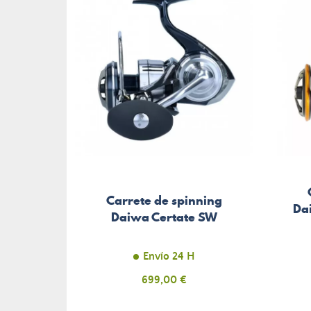
Carrete de spinning
Da
Daiwa Certate SW
Envío 24 H
Precio
699,00 €