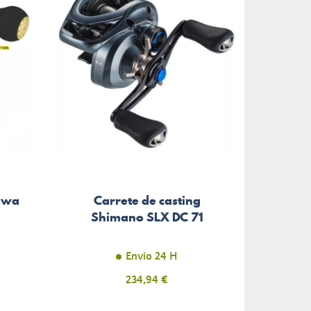
aiwa
Carrete de casting
Shimano SLX DC 71
Envío 24 H
Precio
234,94 €