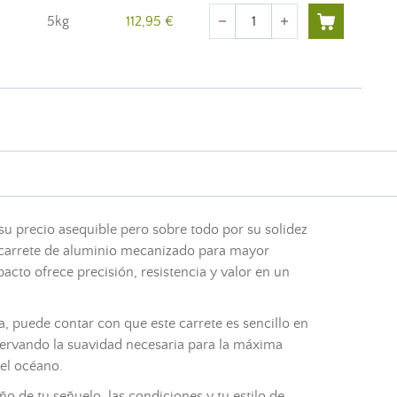
Cantidad
5kg
112,95 €
remove
add
r su precio asequible pero sobre todo por su solidez
n carrete de aluminio mecanizado para mayor
acto ofrece precisión, resistencia y valor en un
, puede contar con que este carrete es sencillo en
onservando la suavidad necesaria para la máxima
 el océano.
o de tu señuelo, las condiciones y tu estilo de