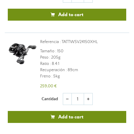
Add to cart
Referencia : TATTWSV24150XHL
Tamaño : 150
Peso : 205g
Ratio : 8.4:1
Recuperación : 89cm
Freno : 5kg
259,00 €
Cantidad
remove
add
Add to cart