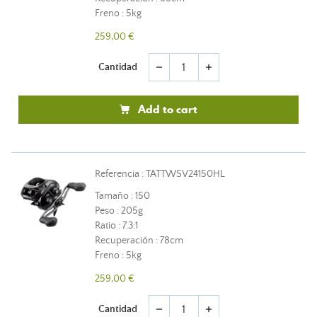
Freno : 5kg
259,00 €
Cantidad
remove
add
Add to cart
Referencia : TATTWSV24150HL
Tamaño : 150
Peso : 205g
Ratio : 7.3:1
Recuperación : 78cm
Freno : 5kg
259,00 €
Cantidad
remove
add