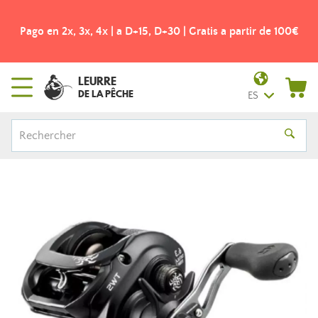
Pago en 2x, 3x, 4x | a D+15, D+30 | Gratis a partir de 100€
LEURRE
DE LA PÊCHE
ES