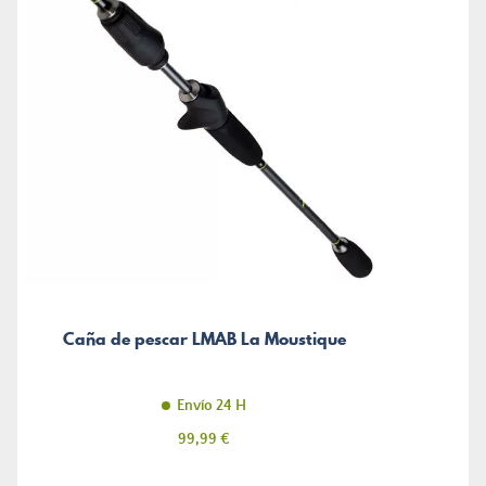
Caña de pescar LMAB La Moustique
Envío 24 H
Precio
99,99 €