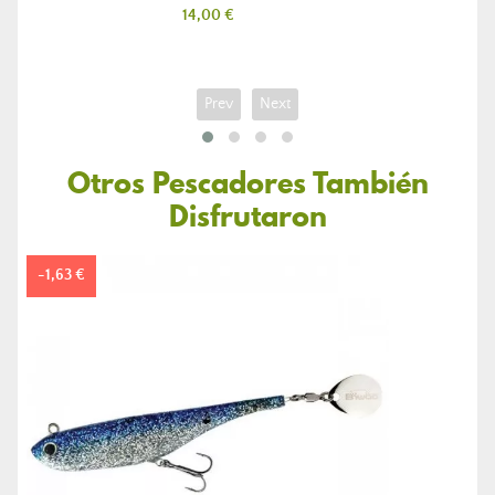
Precio
14,00 €
Prev
Next
Otros Pescadores También
Disfrutaron
-1,63 €