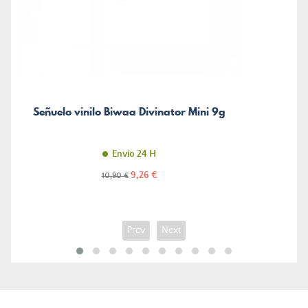
Señuelo vinilo Biwaa Divinator Mini 9g
Envío 24 H
Precio
Precio
9,26 €
10,90 €
normal
Prev
Next