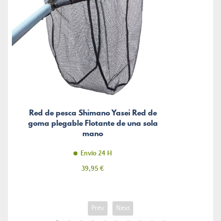
Red de pesca Shimano Yasei Red de
goma plegable Flotante de una sola
mano
Envío 24 H
Precio
39,95 €
Prev
Next