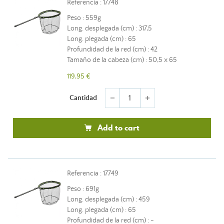
Referencia : 17748
Peso : 559g
Long. desplegada (cm) : 317,5
Long. plegada (cm) : 65
Profundidad de la red (cm) : 42
Tamaño de la cabeza (cm) : 50,5 x 65
119,95 €
Cantidad
remove
add
Add to cart
Referencia : 17749
Peso : 691g
Long. desplegada (cm) : 459
Long. plegada (cm) : 65
Profundidad de la red (cm) : -