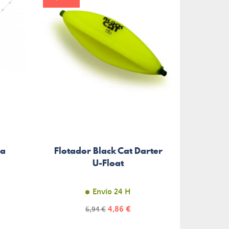
wa
Flotador Black Cat Darter
Jig M
U-Float
Envío 24 H
Precio
Precio
4,86 €
6,94 €
normal