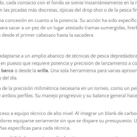
do
, cada contacto con el fondo se siente instantáneamente en la
las picadas más discretas, típicas del drop shot o de la pesca fi
una concesión en cuanto a la potencia. Su acción ha sido específi
para sacar a un pez de un lugar atestado (ramas sumergidas, hierb
a desde el primer cabezazo hasta la
sacadera
.
 adaptarse a un amplio abanico de técnicas de pesca depredador
 en puesto que requiere potencia y precisión de lanzamiento a co
n
barco
o desde la
orilla.
Una sola herramienta para varias aproxi
 del día.
de la precisión milimétrica necesaria en un torneo, como un pe
de ambos perfiles. Su manejo progresivo y su balance general ha
ceso a equipo técnico de alto nivel. Al integrar un blank de carb
dores equiparse seriamente sin que se dispare su presupuesto. U
añas específicas para cada técnica.