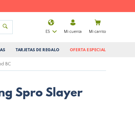
ES
Mi cuenta
Mi carrito
AS
TARJETAS DE REGALO
OFERTA ESPECIAL
od BC
ng Spro Slayer