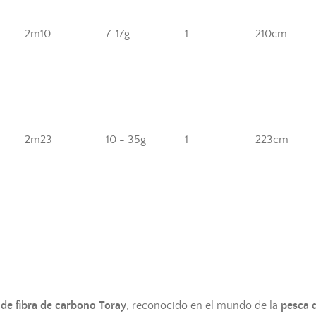
2m10
7-17g
1
210cm
2m23
10 - 35g
1
223cm
 de fibra de carbono Toray
, reconocido en el mundo de la
pesca d