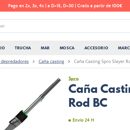
Pago en 2x, 3x, 4x | a D+15, D+30 | Gratis a partir de 100€
CIO
TRUCHA
MAR
MOSCA
ACCESORIO
MARC
 depredadores
Caña casting
Caña Casting Spro Slayer R
Spro
Caña Casti
Rod BC
Envío 24 H