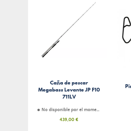
Caña de pescar
Pi
Megabass Levante JP F10
711LV
No disponible por el momento
Precio
439,00 €