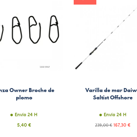
nza Owner Broche de
Varilla de mar Dai
plomo
Saltist Offshore
Envío 24 H
Envío 24 H
Precio
Precio
5,40 €
Precio
167,30 €
239,00 €
normal