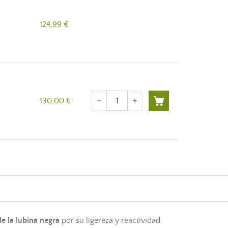
124,99 €
Cantidad
130,00 €
remove
add
e la lubina negra
por su ligereza y reactividad.