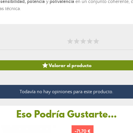
 sensibilidad, potencia
y
polivalencia
en un conjunto coherente, 
as técnica.

Valorar el producto
Todavía no hay opiniones para este producto.
Eso Podría Gustarte...
-71,70 €