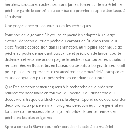
herbiers, structures rocheuses) sans jamais forcer sur le matériel. Le
pêcheur garde le contrôle du combat du premier coup de tête jusqu'à
l'épuisette.
Une polyvalence qui couvre toutes les techniques
Point fort de la gamme Slayer : sa capacité à s'adapter à un large
éventail de techniques de pêche du carnassier. Du
drop shot
, qui
exige finesse et précision dans l'animation, au
flipping
, technique de
pêche au poste demandant puissance et précision de lancer courte
distance, cette canne accompagne le pêcheur sur toutes les situations
rencontrées en
float tube
, en
bateau
ou depuis la
berge.
Un seul outil
pour plusieurs approches, c'est aussi moins de matériel à transporter
et une adaptation plus rapide selon les conditions du jour.
Que l'on soit compétiteur aguerri à la recherche de la précision
millimétrée nécessaire en tournoi, ou pêcheur du dimanche qui
découvre la traque du black-bass, la Slayer répond aux exigences des
deux profils. Sa prise en main progressive et son équilibre général en
font une canne accessible sans jamais brider la performance des
pêcheurs les plus exigeants.
Spro a conçu la Slayer pour démocratiser l'accès à du matériel