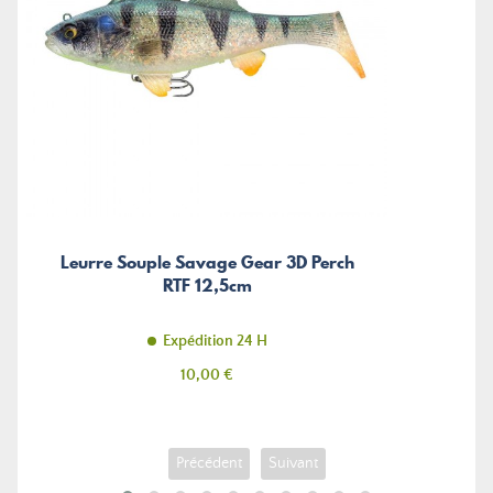
Leurre Souple Savage Gear 3D Perch
RTF 12,5cm
Expédition 24 H
Prix
10,00 €
Précédent
Suivant