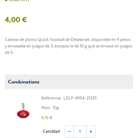
Envío 24 H
4,00 €
Cabeza de plomo Quick Football de Delalande, disponible en 4 pesos
y envasada en juegos de 3, excepto la de 10 g que se envasa en juegos
de 5.
Combinations
Referencia : LDLP-4954-21329
Peso : 10g
4,76 €
Cantidad
remove
add