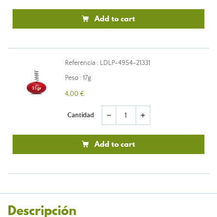
Add to cart
Referencia : LDLP-4954-21331
Peso : 17g
4,00 €
Cantidad
remove
add
Add to cart
Descripción