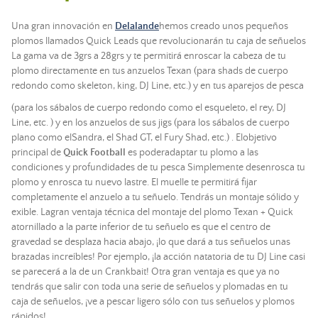
Una gran innovación en
Delalande
hemos creado unos pequeños
plomos llamados Quick Leads que revolucionarán tu caja de señuelos
La gama va de 3grs a 28grs y te permitirá enroscar la cabeza de tu
plomo directamente en tus anzuelos Texan (para shads de cuerpo
redondo como skeleton, king, DJ Line, etc.) y en tus aparejos de pesca
(para los sábalos de cuerpo redondo como el esqueleto
,
el rey, DJ
Line, etc
.
) y en los anzuelos de sus jigs (para los sábalos
de cuerpo
plano como
el
Sandra, el Shad GT, el Fury Shad, etc.)
. El
objetivo
principal
de
Quick Football
es poder
adaptar tu plomo a las
condiciones y profundidades de tu pesca Simplemente desenrosca tu
plomo y enrosca tu nuevo lastre. El muelle te permitirá fijar
completamente
el anzuelo a tu señuelo. Tendrás un montaje sólido y
exible.
La
gran ventaja
técnica del montaje del plomo Texan + Quick
atornillado a la parte inferior de tu señuelo es que el centro de
gravedad se desplaza hacia abajo, ¡lo que dará a tus señuelos unas
brazadas increíbles! Por ejemplo, ¡la acción natatoria de tu DJ Line casi
se parecerá a la de un Crankbait! Otra gran ventaja es que
ya no
tendrás que salir con toda una serie de señuelos y plomadas en tu
caja de señuelos, ¡ve a pescar ligero sólo con tus señuelos y plomos
rápidos!