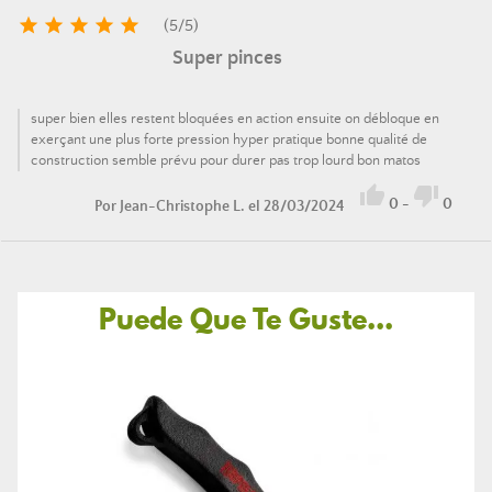





(
5
/
5
)
Super pinces
super bien elles restent bloquées en action ensuite on débloque en
exerçant une plus forte pression hyper pratique bonne qualité de
construction semble prévu pour durer pas trop lourd bon matos


0
-
0
Por
Jean-Christophe L.
el 28/03/2024
Puede Que Te Guste...