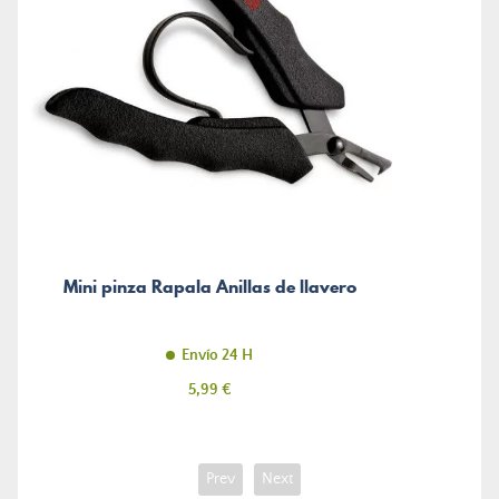
Mini pinza Rapala Anillas de llavero
Envío 24 H
Precio
5,99 €
Prev
Next