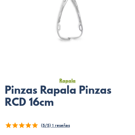
Rapala
Pinzas Rapala Pinzas
RCD 16cm
(
5
/
5
)
1
reseñas