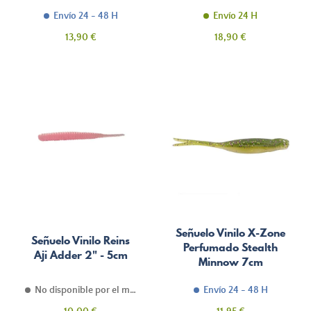
Envío 24 - 48 H
Envío 24 H
Precio
Precio
13,90 €
18,90 €
Señuelo Vinilo X-Zone
Señuelo Vinilo Reins
Perfumado Stealth
Aji Adder 2" - 5cm
Minnow 7cm
No disponible por el momento
Envío 24 - 48 H