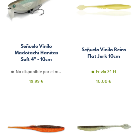
Señuelo Vinilo
Señuelo Vinilo Reins
Madotachi Hanitas
Flat Jerk 10cm
Soft 4" - 10cm
No disponible por el momento
Envío 24 H
Precio
Precio
19,99 €
10,00 €