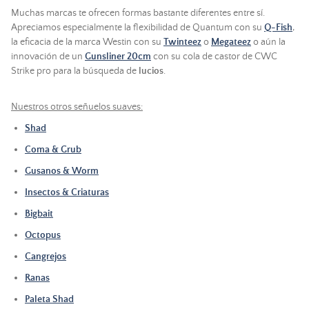
Muchas marcas te ofrecen formas bastante diferentes entre sí.
Apreciamos especialmente la flexibilidad de Quantum con su
Q-Fish
,
la eficacia de la marca Westin con su
Twinteez
o
Megateez
o aún la
innovación de un
Gunsliner 20cm
con su cola de castor de CWC
Strike pro para la búsqueda de
lucios
.
Nuestros otros señuelos suaves:
Shad
Coma & Grub
Gusanos & Worm
Insectos & Criaturas
Bigbait
Octopus
Cangrejos
Ranas
Paleta Shad