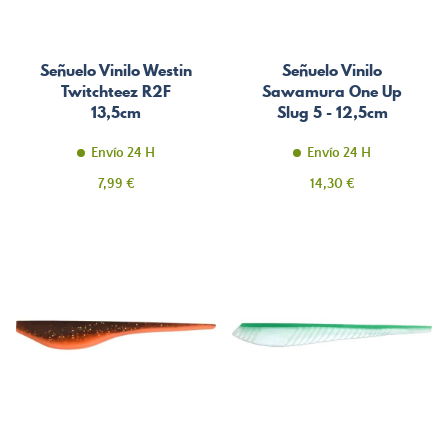
Señuelo Vinilo Westin
Señuelo Vinilo
Twitchteez R2F
Sawamura One Up
13,5cm
Slug 5 - 12,5cm
Envío 24 H
Envío 24 H
Precio
Precio
7,99 €
14,30 €