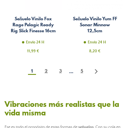
Señuelo Vinilo Fox
Señuelo Vinilo Yum FF
Rage Pelagic Ready
Sonar Minnow
Rig Slick Finesse 16cm
12,5cm
Envío 24 H
Envío 24 H
Precio
Precio
11,99 €
8,20 €
1
2
3
5
…
Vibraciones más realistas que la
vida misma
Ese es todo el propósito de estas formas de
señuelos
. Con su cola en