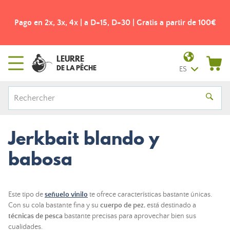
 a partir de 100€
¡Envío gratis a partir de 49€! - Punto de rec
LEURRE
DE LA PÊCHE
ES
Jerkbait blando y
babosa
Este tipo de
señuelo vinilo
te ofrece características bastante únicas.
Con su cola bastante fina y su
cuerpo de pez
, está destinado a
técnicas de pesca
bastante precisas para aprovechar bien sus
cualidades.