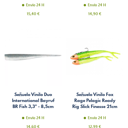
Envío 24 H
Envío 24 H
Precio
Precio
15,40 €
14,90 €
Señuelo Vinilo Duo
Señuelo Vinilo Fox
International Bayruf
Rage Pelagic Ready
BR Fish 3,3" - 8,5cm
Rig Slick Finesse 21cm
Envío 24 H
Envío 24 H
Precio
Precio
14,60 €
12,99 €