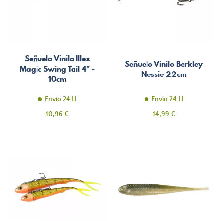
Señuelo Vinilo Illex
Señuelo Vinilo Berkley
Magic Swing Tail 4" -
Nessie 22cm
10cm
Envío 24 H
Envío 24 H
Precio
Precio
10,96 €
14,99 €