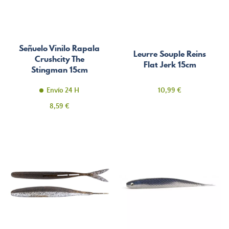
Señuelo Vinilo Rapala
Leurre Souple Reins
Crushcity The
Flat Jerk 15cm
Stingman 15cm
Precio
Envío 24 H
10,99 €
Precio
8,59 €