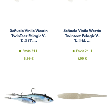
Señuelo Vinilo Westin
Señuelo Vinilo Westin
TwinTeez Pelagic V-
Twinteez Pelagic V-
Tail 17cm
Tail 14cm
Envío 24 H
Envío 24 H
Precio
Precio
8,99 €
7,99 €