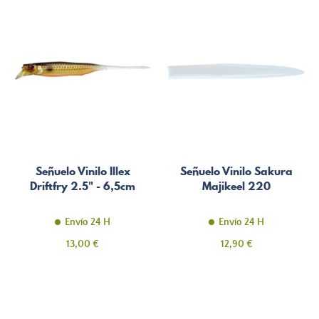
Señuelo Vinilo Illex
Señuelo Vinilo Sakura
Driftfry 2.5" - 6,5cm
Majikeel 220
Envío 24 H
Envío 24 H
Precio
Precio
13,00 €
12,90 €