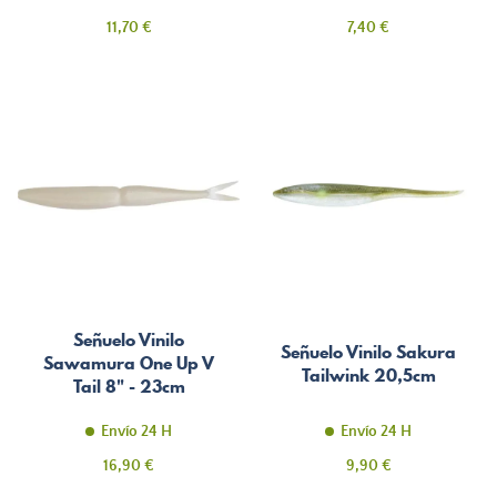
Precio
Precio
11,70 €
7,40 €
Señuelo Vinilo
Señuelo Vinilo Sakura
Sawamura One Up V
Tailwink 20,5cm
Tail 8" - 23cm
Envío 24 H
Envío 24 H
Precio
Precio
16,90 €
9,90 €