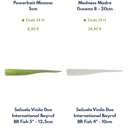
Powerbait Minnow
Madness Madre
5cm
Gusano 8 - 20cm
Envío 24 H
Envío 24 H
Precio
Precio
8,40 €
24,40 €
Señuelo Vinilo Duo
Señuelo Vinilo Duo
International Bayruf
International Bayruf
BR Fish 5" - 12,5cm
BR Fish 4" - 10cm