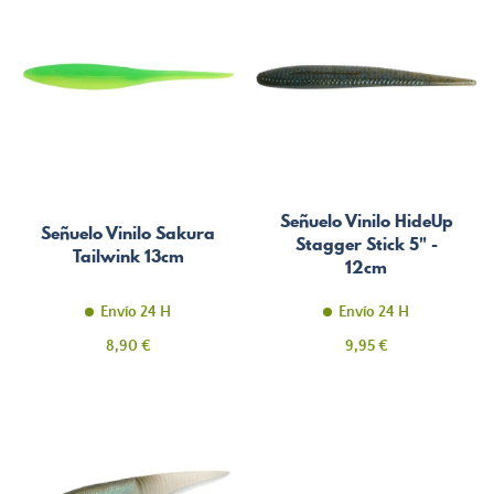
Señuelo Vinilo HideUp
Señuelo Vinilo Sakura
Stagger Stick 5" -
Tailwink 13cm
12cm
Envío 24 H
Envío 24 H
Precio
Precio
8,90 €
9,95 €