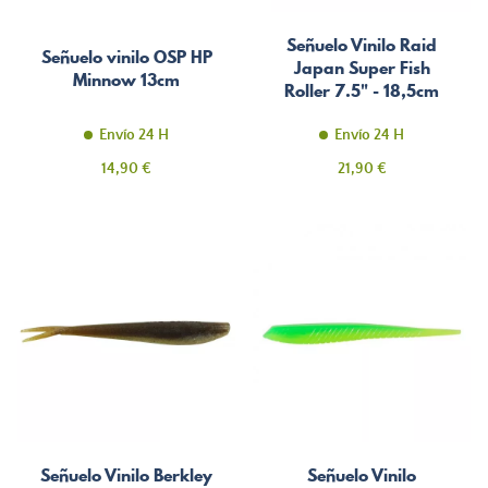
Señuelo Vinilo Raid
Señuelo vinilo OSP HP
Japan Super Fish
Minnow 13cm
Roller 7.5" - 18,5cm
Envío 24 H
Envío 24 H
Precio
Precio
14,90 €
21,90 €
Señuelo Vinilo Berkley
Señuelo Vinilo