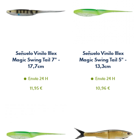
Señuelo Vinilo Illex
Señuelo Vinilo Illex
Magic Swing Tail 7" -
Magic Swing Tail 5" -
17,7cm
13,3cm
Envío 24 H
Envío 24 H
Precio
Precio
11,95 €
10,96 €