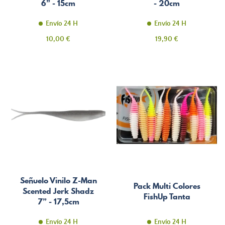
6” - 15cm
- 20cm
Envío 24 H
Envío 24 H
Precio
Precio
10,00 €
19,90 €
Señuelo Vinilo Z-Man
Pack Multi Colores
Scented Jerk Shadz
FishUp Tanta
7” - 17,5cm
Envío 24 H
Envío 24 H