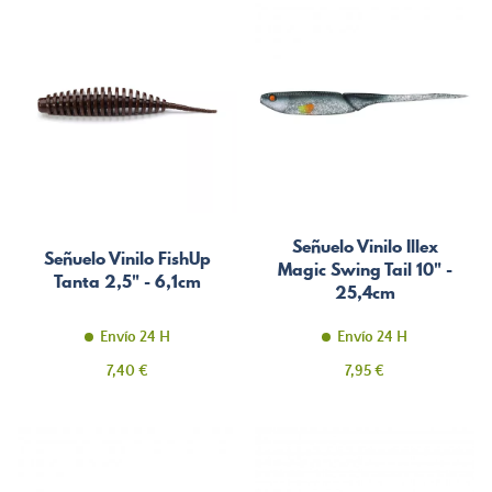
Señuelo Vinilo Illex
Señuelo Vinilo FishUp
Magic Swing Tail 10" -
Tanta 2,5" - 6,1cm
25,4cm
Envío 24 H
Envío 24 H
Precio
Precio
7,40 €
7,95 €