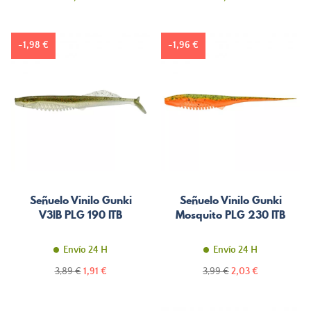
-1,98 €
-1,96 €
Señuelo Vinilo Gunki
Señuelo Vinilo Gunki
V3IB PLG 190 ITB
Mosquito PLG 230 ITB
Envío 24 H
Envío 24 H
Precio
Precio
Precio
Precio
3,89 €
1,91 €
3,99 €
2,03 €
normal
normal