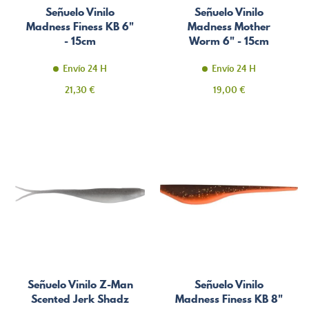
Señuelo Vinilo
Señuelo Vinilo
Madness Finess KB 6"
Madness Mother
- 15cm
Worm 6" - 15cm
Envío 24 H
Envío 24 H
Precio
Precio
21,30 €
19,00 €
Señuelo Vinilo Z-Man
Señuelo Vinilo
Scented Jerk Shadz
Madness Finess KB 8"