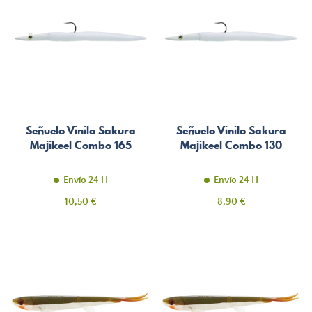
Señuelo Vinilo Sakura
Señuelo Vinilo Sakura
Majikeel Combo 165
Majikeel Combo 130
Envío 24 H
Envío 24 H
Precio
Precio
10,50 €
8,90 €