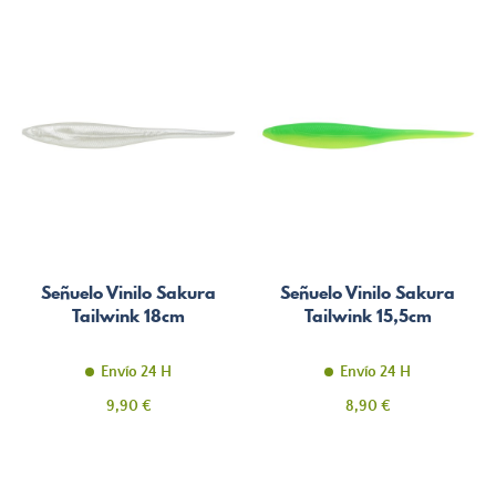
Señuelo Vinilo Sakura
Señuelo Vinilo Sakura
Tailwink 18cm
Tailwink 15,5cm
Envío 24 H
Envío 24 H
Precio
Precio
9,90 €
8,90 €