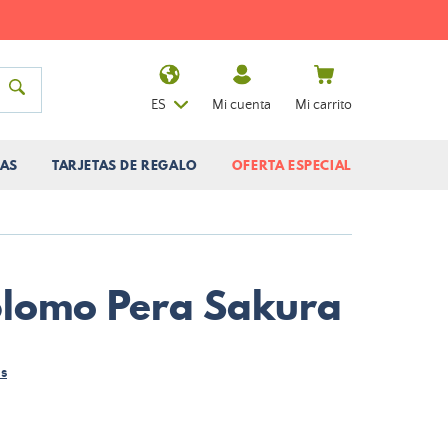
ES
Mi cuenta
Mi carrito
AS
TARJETAS DE REGALO
OFERTA ESPECIAL
plomo Pera Sakura
s