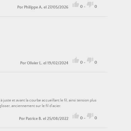


0
-
0
Por
Philippe A.
el 27/05/2026


0
-
0
Por
Olivier L.
el 19/02/2024
uste et avant la courbe accueillant le fil, ainsi tension plus
lisser, anciennement sur le fil d'acier.


0
-
0
Por
Patrice B.
el 25/08/2022