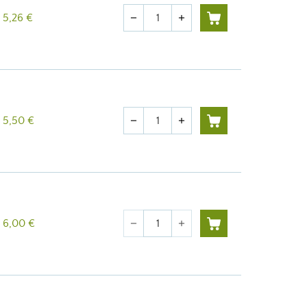
Cantidad
5,26 €
remove
add
Cantidad
5,50 €
remove
add
Cantidad
6,00 €
remove
add