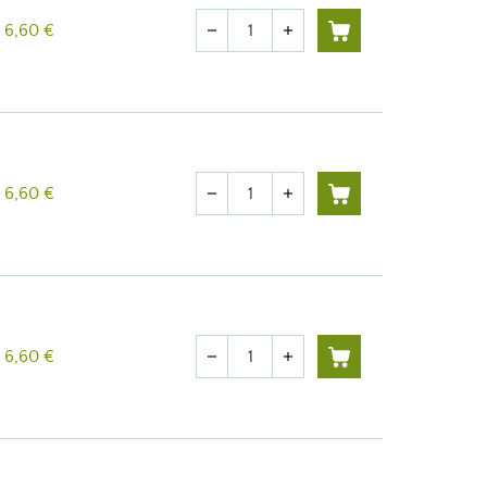
Cantidad
6,60 €
remove
add
Cantidad
6,60 €
remove
add
Cantidad
6,60 €
remove
add