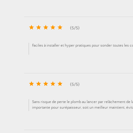





(
5
/
5
)
Faciles à installer et hyper pratiques pour sonder toutes les 





(
5
/
5
)
Sans risque de perte le plomb au lancer par relâchement de la t
importante pour surépaisseur, soit un meilleur maintient, évitan