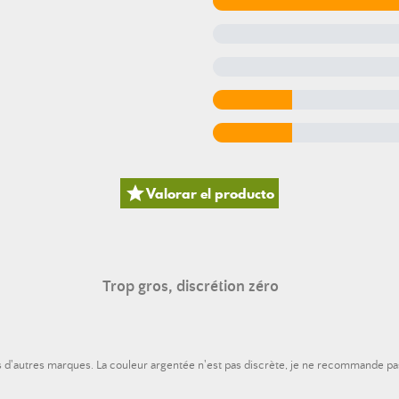

Valorar el producto
Trop gros, discrétion zéro
s d'autres marques. La couleur argentée n'est pas discrète, je ne recommande pa