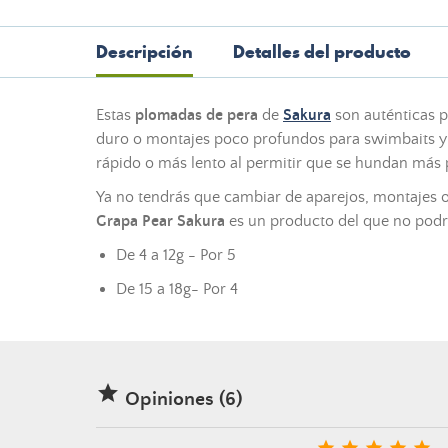
Descripción
Detalles del producto
Estas
plomadas de pera
de
Sakura
son auténticas pe
duro o montajes poco profundos para swimbaits y 
rápido o más lento al permitir que se hundan más 
Ya no tendrás que cambiar de aparejos, montajes 
Grapa Pear Sakura
es un producto del que no podrá
De 4 a 12g - Por 5
De 15 a 18g- Por 4

Opiniones (6)