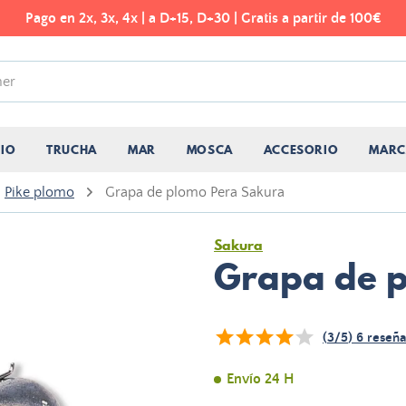
Pago en 2x, 3x, 4x | a D+15, D+30 | Gratis a partir de 100€
CIO
TRUCHA
MAR
MOSCA
ACCESORIO
MARC
Pike plomo
Grapa de plomo Pera Sakura
Sakura
Grapa de 
(
3
/
5
)
6
reseña
Envío 24 H