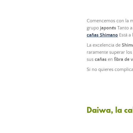
Comencemos con la mar
grupo
japonés
Tanto a
cañas Shimano
Está a 
La excelencia de
Shim
raramente superar los 1
sus
cañas
en
fibra de v
Si no quieres complica
Daiwa, la ca