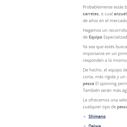
Probablemente estás b
carretes
, o cual
anzue
de años en el mercad
Hagamos un recorrido 
de
Equipo
Especializa
Ya sea que estés bus
importante en un prim
responden a lo mism
De hecho, el equipo d
corta, más rígida y u
pesca
El spinning perm
También serán más ágil
Le ofrecemos una sel
cualquier tipo de
pesc
Shimano
Daiwa