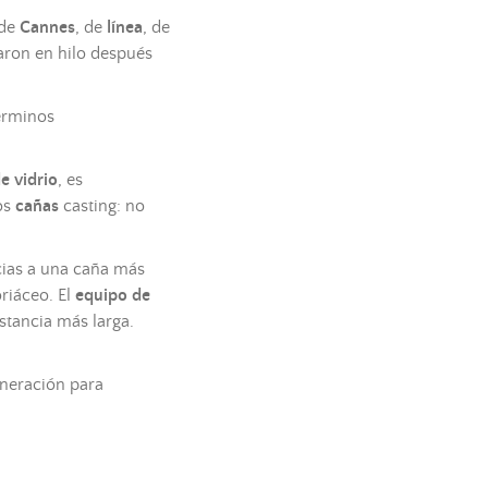
 de
Cannes
, de
línea
, de
aron en
hilo
después
érminos
de vidrio
, es
os
cañas
casting: no
ias a una
caña
más
riáceo. El
equipo de
stancia más larga.
neración para