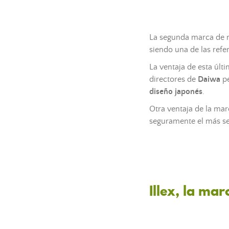
La segunda marca de n
siendo una de las refe
La ventaja de esta últ
directores de
Daiwa
pe
diseño japonés
.
Otra ventaja de la mar
seguramente el más se
Illex, la ma