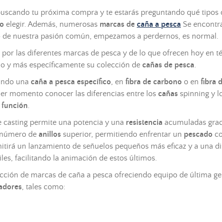
uscando tu próxima compra y te estarás preguntando qué tipos
lo
elegir. Además, numerosas
marcas de
caña
a
pesca
Se encontr
o de nuestra pasión común, empezamos a perdernos, es normal.
por las diferentes marcas de
pesca
y de lo que ofrecen hoy en t
do y más específicamente su colección de
cañas de
pesca
.
cando una
caña
a
pesca
específico
, en
fibra de carbono
o en
fibra 
er momento conocer las diferencias entre los
cañas
spinning y l
o
función
.
e casting permite una potencia y una
resistencia
acumuladas grac
n número de
anillos
superior, permitiendo enfrentar un
pescado
co
itirá un lanzamiento de señuelos pequeños más eficaz y a una di
es, facilitando la animación de estos últimos.
ección de marcas de
caña
a
pesca
ofreciendo equipo de última ge
adores
, tales como: