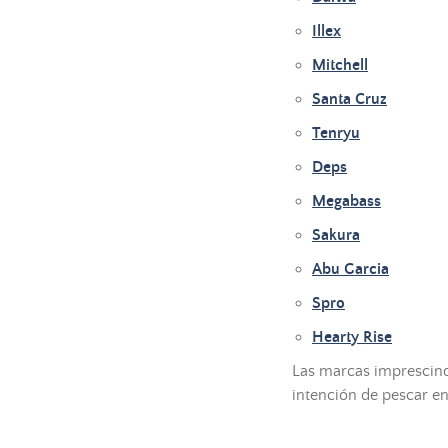
Illex
Mitchell
Santa Cruz
Tenryu
Deps
Megabass
Sakura
Abu Garcia
Spro
Hearty Rise
Las marcas imprescind
intención de pescar en