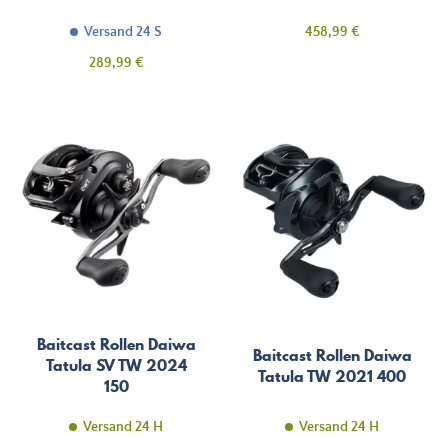
Preis
Versand 24 S
458,99 €
Preis
289,99 €
Baitcast Rollen Daiwa
Baitcast Rollen Daiwa
Tatula SV TW 2024
Tatula TW 2021 400
150
Versand 24 H
Versand 24 H