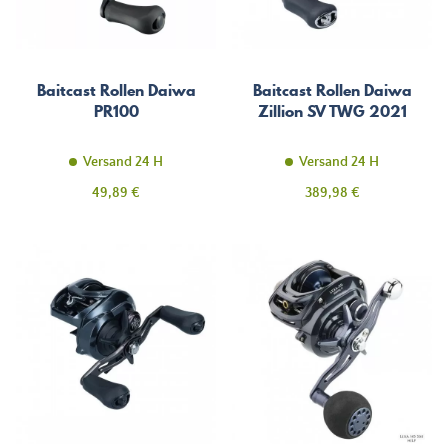
Baitcast Rollen Daiwa
Baitcast Rollen Daiwa
PR100
Zillion SV TWG 2021
Versand 24 H
Versand 24 H
Preis
Preis
49,89 €
389,98 €