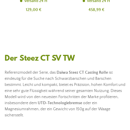
Versand 24 H
Versand 24 H
Preis
Preis
129,00 €
458,99 €
Der Steez CT SV TW
Referenzmodell der Serie, das
Daiwa Steez CT Casting Rolle
ist
eindeutig für die Suche nach Schwarzbarschen und Barschen
bestimmt. Leicht und kompakt, bietet es Präzision, hohen Komfort und
eine sehr gute Flüssigkeit während seiner gesamten Nutzung. Dieses
Modell wird von den neuesten Fortschritten der Marke profitieren,
insbesondere dem
UTD-Technologiebremse
oder ein
Magnesiumrahmen, der ein Gewicht von 150g auf der Waage
sicherstellt.