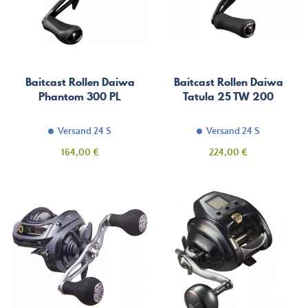
Baitcast Rollen Daiwa
Baitcast Rollen Daiwa
Phantom 300 PL
Tatula 25 TW 200
Versand 24 S
Versand 24 S
Preis
Preis
164,00 €
224,00 €