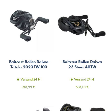
Baitcast Rollen Daiwa
Baitcast Rollen Daiwa
Tatula 2023 TW 100
23 Steez AII TW
Versand 24 H
Versand 24 H
Preis
Preis
218,99 €
558,01 €