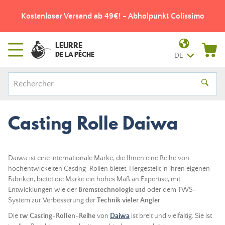
Neuer Kunde? Erste Bestellung? 10% Rabatt mit dem Code
XE2R43 (Außer Aktionsprodukte und Shimano)
LEURRE
DE LA PÊCHE
DE
Casting Rolle Daiwa
Daiwa ist eine internationale Marke, die Ihnen eine Reihe von
hochentwickelten Casting-Rollen bietet. Hergestellt in ihren eigenen
Fabriken, bietet die Marke ein hohes Maß an Expertise, mit
Entwicklungen wie der
Bremstechnologie utd
oder dem TWS-
System zur Verbesserung der
Technik vieler Angler
.
Die
tw Casting-Rollen-Reihe
von
Daiwa
ist breit und vielfältig. Sie ist