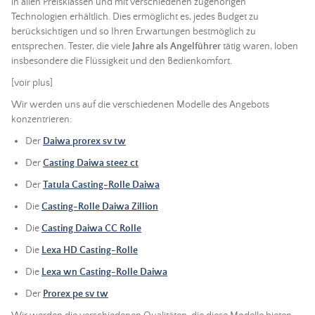
in allen Preisklassen und mit verschiedenen zugehörigen
Technologien erhältlich. Dies ermöglicht es, jedes Budget zu
berücksichtigen und so Ihren Erwartungen bestmöglich zu
entsprechen. Tester, die viele
Jahre als
Angelführer
tätig waren, loben
insbesondere die Flüssigkeit und den Bedienkomfort.
[voir plus]
Wir werden uns auf die verschiedenen Modelle des Angebots
konzentrieren:
Der
Daiwa prorex sv tw
Der
Casting Daiwa steez ct
Der
Tatula Casting-Rolle Daiwa
Die
Casting-Rolle Daiwa Zillion
Die
Casting Daiwa CC Rolle
Die
Lexa HD
Casting-Rolle
Die
Lexa wn Casting-Rolle Daiwa
Der
Prorex pe sv tw