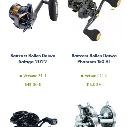
Baitcast Rollen Daiwa
Baitcast Rollen Daiwa
Saltiga 2022
Phantom 150 HL
Versand 24 H
Versand 24 H
Preis
Preis
649,00 €
116,00 €