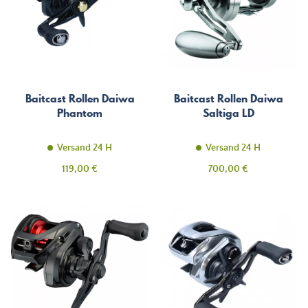
Baitcast Rollen Daiwa
Baitcast Rollen Daiwa
Phantom
Saltiga LD
Versand 24 H
Versand 24 H
Preis
Preis
119,00 €
700,00 €