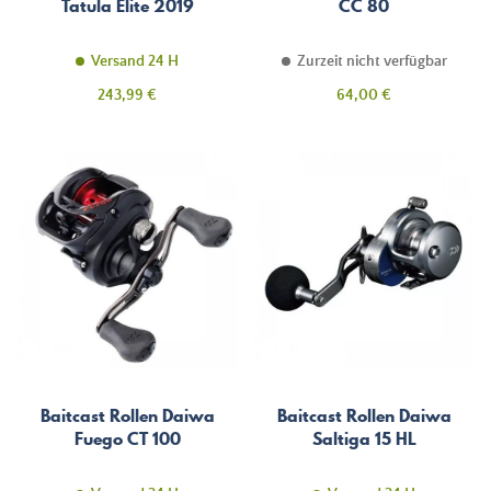
Tatula Elite 2019
CC 80
Versand 24 H
Zurzeit nicht verfügbar
Preis
Preis
243,99 €
64,00 €
Baitcast Rollen Daiwa
Baitcast Rollen Daiwa
Fuego CT 100
Saltiga 15 HL