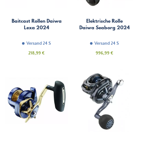
Baitcast Rollen Daiwa
Elektrische Rolle
Lexa 2024
Daiwa Seaborg 2024
Versand 24 S
Versand 24 S
Preis
Preis
218,99 €
996,99 €