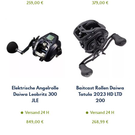
Preis
Preis
259,00 €
379,00 €
Elektrische Angelrolle
Baitcast Rollen Daiwa
Daiwa Leobritz 300
Tatula 2023 HD LTD
JLE
200
Versand 24 H
Versand 24 H
Preis
Preis
849,00 €
268,99 €