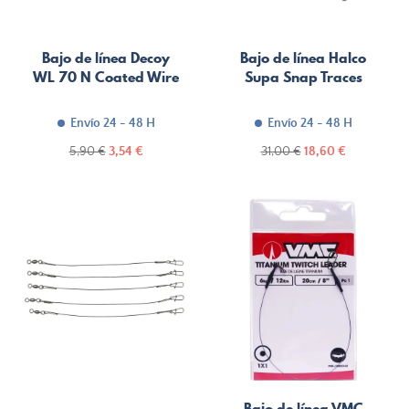
Bajo de línea Decoy
Bajo de línea Halco
WL 70 N Coated Wire
Supa Snap Traces
Envío 24 - 48 H
Envío 24 - 48 H
Precio
Precio
Precio
Precio
5,90 €
3,54 €
31,00 €
18,60 €
normal
normal
Bajo de línea VMC