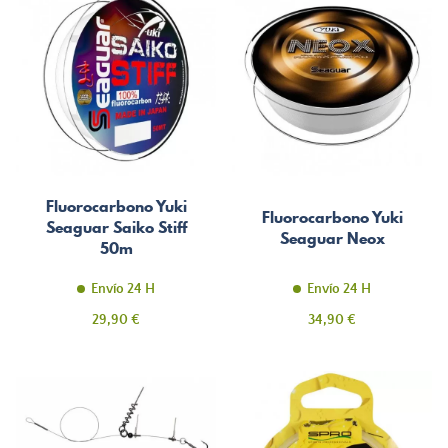
Fluorocarbono Yuki
Fluorocarbono Yuki
Seaguar Saiko Stiff
Seaguar Neox
50m
Envío 24 H
Envío 24 H
Precio
Precio
29,90 €
34,90 €