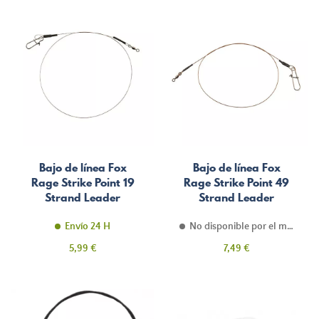
Bajo de línea Fox
Bajo de línea Fox
Rage Strike Point 19
Rage Strike Point 49
Strand Leader
Strand Leader
Envío 24 H
No disponible por el momento
Precio
Precio
5,99 €
7,49 €