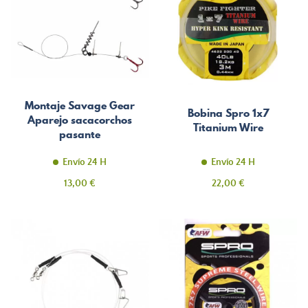
Montaje Savage Gear
Bobina Spro 1x7
Aparejo sacacorchos
Titanium Wire
pasante
Envío 24 H
Envío 24 H
Precio
Precio
13,00 €
22,00 €