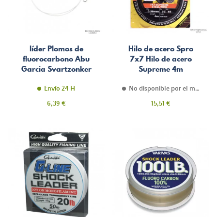
líder Plomos de
Hilo de acero Spro
fluorocarbono Abu
7x7 Hilo de acero
Garcia Svartzonker
Supreme 4m
Envío 24 H
No disponible por el momento
Precio
Precio
6,39 €
15,51 €