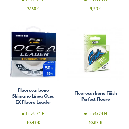
Envío 24 H
Envío 24 H
Precio
Precio
37,50 €
9,90 €
Fluorocarbono
Fluorocarbono Fiiish
Shimano Línea Ocea
Perfect Fluoro
EX Fluoro Leader
50m
Envío 24 H
Envío 24 H
Precio
Precio
10,49 €
10,89 €