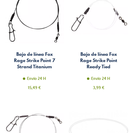
Bajo de línea Fox
Bajo de línea Fox
Rage Strike Point 7
Rage Strike Point
Strand Titanium
Ready Tied
Leader
Fluorcarbon Leader
Envío 24 H
Envío 24 H
Precio
Precio
15,49 €
3,99 €