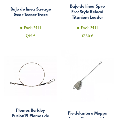
Bajo de línea Spro
Bajo de línea Savage
FreeStyle Reload
Gear Teaser Trace
Titanium Leader
Envío 24 H
Envío 24 H
Precio
Precio
7,99 €
17,80 €
Plomos Berkley
Pie delantero Mepps
Fusion19 Plomos de