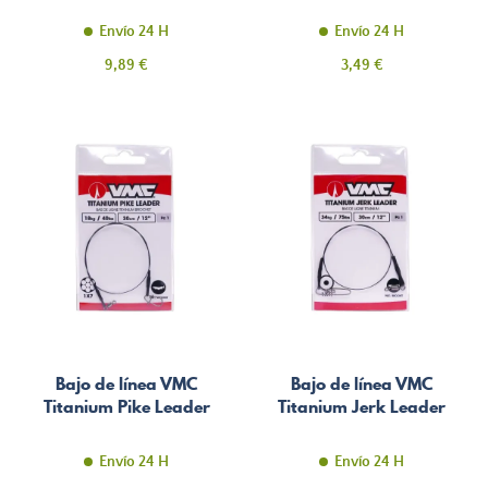
Envío 24 H
Envío 24 H
Precio
Precio
9,89 €
3,49 €
Bajo de línea VMC
Bajo de línea VMC
Titanium Pike Leader
Titanium Jerk Leader
Envío 24 H
Envío 24 H