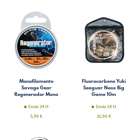
Monofilamento
Fluorocarbono Yuki
Savage Gear
Seaguar Neox Big
Regenerador Mono
Game 10m
30m
Envío 24 H
Envío 24 H
Precio
Precio
5,99 €
35,90 €