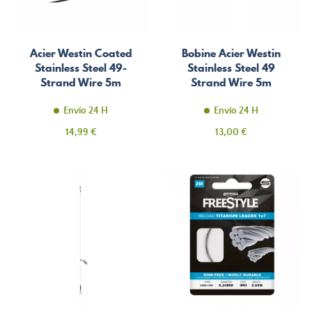
Acier Westin Coated
Bobine Acier Westin
Stainless Steel 49-
Stainless Steel 49
Strand Wire 5m
Strand Wire 5m
Envío 24 H
Envío 24 H
Precio
Precio
14,99 €
13,00 €