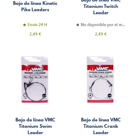
Bajo de línea Kinetic
Titanium Twitch
Pike Leaders
Leader
Envío 24 H
No disponible por el momento
Precio
Precio
2,49 €
2,49 €
Bajo de línea VMC
Bajo de línea VMC
Titanium Swim
Titanium Crank
Leader
Leader