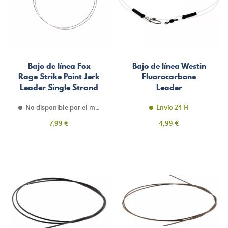
Bajo de línea Fox
Bajo de línea Westin
Rage Strike Point Jerk
Fluorocarbone
Leader Single Strand
Leader
Titanium
No disponible por el momento
Envío 24 H
Precio
Precio
7,99 €
4,99 €