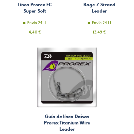
Línea Prorex FC
Rage 7 Strand
Super Soft
Leader
Envío 24 H
Envío 24 H
Precio
Precio
4,40 €
13,49 €
Guía de línea Daiwa
Prorex Titanium Wire
Leader