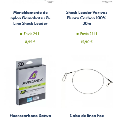
Monofilamento de
Shock Leader Varivas
nylon Gamakatsu G-
Fluoro Carbon 100%
Line Shock Leader
30m
50m
Envío 24 H
Envío 24 H
Precio
Precio
8,99 €
15,90 €
Fluorocarbono Daiwa
Cabo de línea Fox