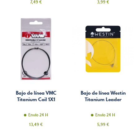
Precio
Precio
7,49 €
3,99 €
Bajo de línea VMC
Bajo de línea Westin
Titanium Coil 1X1
Titanium Leader
Envío 24 H
Envío 24 H
Precio
Precio
13,49 €
5,99 €