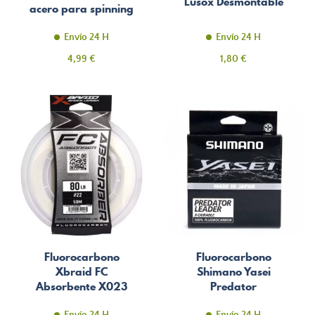
Lusox Desmontable
acero para spinning
Envío 24 H
Envío 24 H
Precio
Precio
4,99 €
1,80 €
Fluorocarbono
Fluorocarbono
Xbraid FC
Shimano Yasei
Absorbente X023
Predator