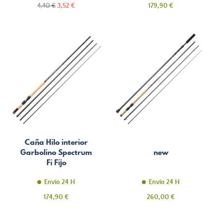
Precio
Precio
Precio
4,40 €
3,52 €
179,90 €
normal
Caña Hilo interior
Garbolino Spectrum
new
Fi Fijo
Envío 24 H
Envío 24 H
Precio
Precio
174,90 €
260,00 €