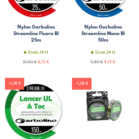
Nylon Garbolino
Nylon Garbolino
Streamline Fluoro Bl
Streamline Mono Bl
25m
50m
Envío 24 H
Envío 24 H
Precio
Precio
Precio
Precio
10,90 €
8,72 €
5,90 €
4,72 €
normal
normal
-1,78 €
-1,58 €