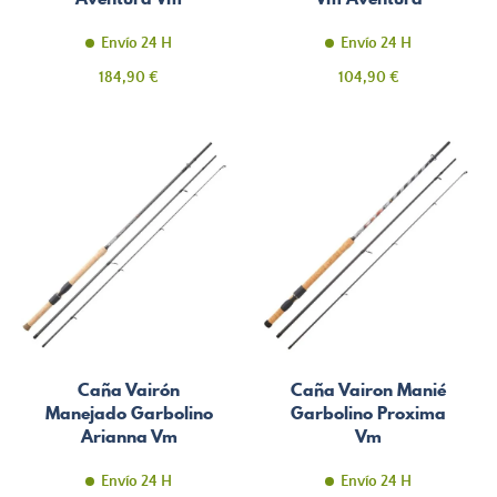
Envío 24 H
Envío 24 H
Precio
Precio
184,90 €
104,90 €
Caña Vairón
Caña Vairon Manié
Manejado Garbolino
Garbolino Proxima
Arianna Vm
Vm
Envío 24 H
Envío 24 H