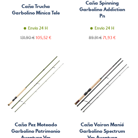
Caña Spinning
Caña Trucha
Garbolino Addiction
Garbolino Minica Tele
Pn
Envío 24 H
Envío 24 H
Precio
Precio
Precio
Precio
131,90 €
105,52 €
89,91 €
71,93 €
normal
normal
Caña Pez Moteado
Caña Vairon Manié
Garbolino Patrimonio
Garbolino Spectrum
Aventura Vm
Vm Aventura