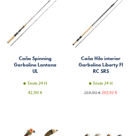
Caña Spinning
Caña Hilo interior
Garbolino Lantana
Garbolino Liberty FI
UL
RC SRS
Envío 24 H
Envío 24 H
Precio
Precio
Precio
42,90 €
259,90 €
207,92 €
normal