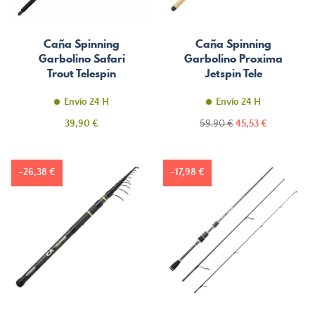
Caña Spinning
Caña Spinning
Garbolino Safari
Garbolino Proxima
Trout Telespin
Jetspin Tele
Envío 24 H
Envío 24 H
Precio
Precio
Precio
39,90 €
59,90 €
45,53 €
normal
-26,38 €
-17,98 €