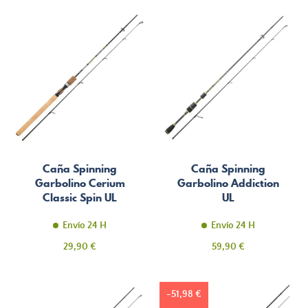
Caña Spinning
Caña Spinning
Garbolino Cerium
Garbolino Addiction
Classic Spin UL
UL
Envío 24 H
Envío 24 H
Precio
Precio
29,90 €
59,90 €
-51,98 €