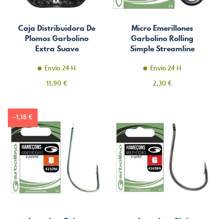
Caja Distribuidora De
Micro Emerillones
Plomos Garbolino
Garbolino Rolling
Extra Suave
Simple Streamline
Envío 24 H
Envío 24 H
Precio
Precio
11,90 €
2,30 €
-1,18 €