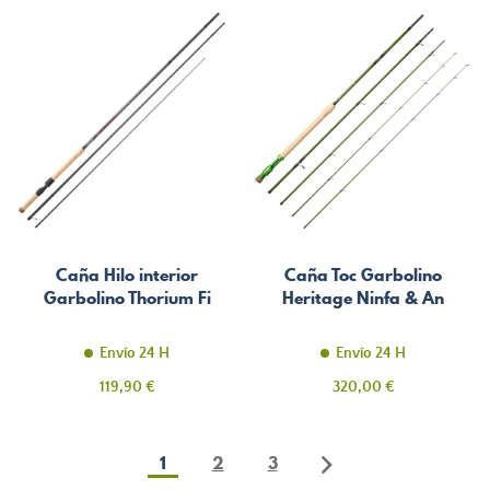
Caña Hilo interior
Caña Toc Garbolino
Garbolino Thorium Fi
Heritage Ninfa & An
Envío 24 H
Envío 24 H
Precio
Precio
119,90 €
320,00 €
1
2
3