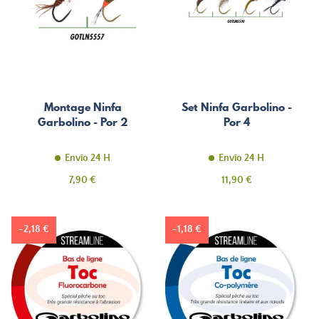
Montage Ninfa
Set Ninfa Garbolino -
Garbolino - Por 2
Por 4
Envío 24 H
Envío 24 H
Precio
Precio
7,90 €
11,90 €
-2,18 €
-1,18 €