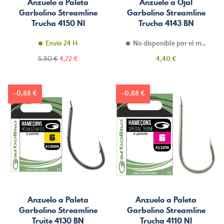
Anzuelo a Paleta
Anzuelo a Ojal
Garbolino Streamline
Garbolino Streamline
Trucha 4150 NI
Trucha 4143 BN
Envío 24 H
No disponible por el momento
Precio
Precio
Precio
5,90 €
4,72 €
4,40 €
normal
-0,88 €
-0,88 €
Anzuelo a Paleta
Anzuelo a Paleta
Garbolino Streamline
Garbolino Streamline
Truite 4130 BN
Trucha 4110 NI