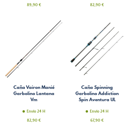
Precio
Precio
89,90 €
82,90 €
Caña Vairon Manié
Caña Spinning
Garbolino Lantana
Garbolino Addiction
Vm
Spin Aventura UL
Envío 24 H
Envío 24 H
Precio
Precio
82,90 €
67,90 €