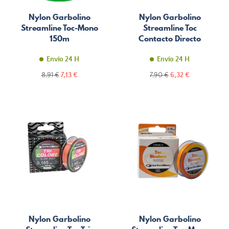
Nylon Garbolino
Nylon Garbolino
Streamline Toc-Mono
Streamline Toc
150m
Contacto Directo
100m
Envío 24 H
Envío 24 H
Precio
Precio
Precio
Precio
8,91 €
7,13 €
7,90 €
6,32 €
normal
normal
Nylon Garbolino
Nylon Garbolino