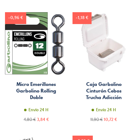
normal
-0,96 €
-1,18 €
Micro Emerillones
Caja Garbolino
Garbolino Rolling
Cinturón Cebos
Doble
Trucha Adicción
Envío 24 H
Envío 24 H
Precio
Precio
Precio
Precio
4,80 €
3,84 €
11,90 €
10,72 €
normal
normal