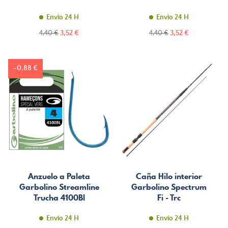
Envío 24 H
Envío 24 H
Precio
Precio
Precio
Precio
4,40 €
3,52 €
4,40 €
3,52 €
normal
normal
-0,88 €
Anzuelo a Paleta
Caña Hilo interior
Garbolino Streamline
Garbolino Spectrum
Trucha 4100Bl
Fi - Trc
Envío 24 H
Envío 24 H