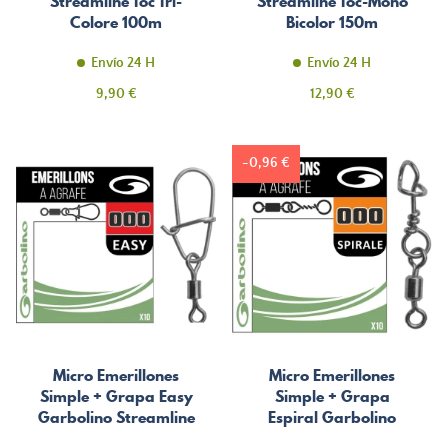
Streamline Toc Tri-
Streamline Toc-Mono
Colore 100m
Bicolor 150m
Envío 24 H
Envío 24 H
Precio
Precio
9,90 €
12,90 €
-0,96 €
Micro Emerillones
Micro Emerillones
Simple + Grapa Easy
Simple + Grapa
Garbolino Streamline
Espiral Garbolino
Streamline