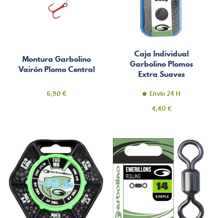
Caja Individual
Montura Garbolino
Garbolino Plomos
Vairón Plomo Central
Extra Suaves
Precio
6,90 €
Envío 24 H
Precio
4,40 €