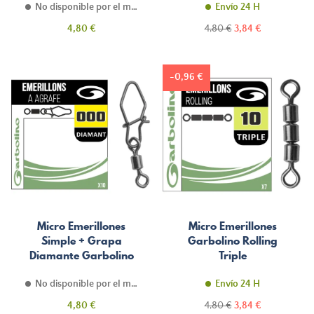
No disponible por el momento
Envío 24 H
Precio
Precio
Precio
4,80 €
4,80 €
3,84 €
normal
-0,96 €
Micro Emerillones
Micro Emerillones
Simple + Grapa
Garbolino Rolling
Diamante Garbolino
Triple
Streamline
No disponible por el momento
Envío 24 H
Precio
Precio
Precio
4,80 €
4,80 €
3,84 €