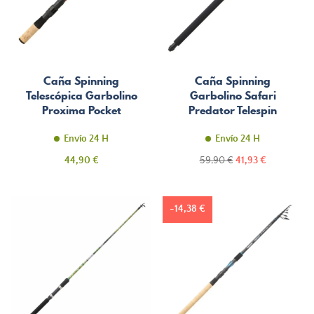
Caña Spinning
Caña Spinning
Telescópica Garbolino
Garbolino Safari
Proxima Pocket
Predator Telespin
Telespin
Envío 24 H
Envío 24 H
Precio
Precio
Precio
44,90 €
59,90 €
41,93 €
normal
-14,38 €