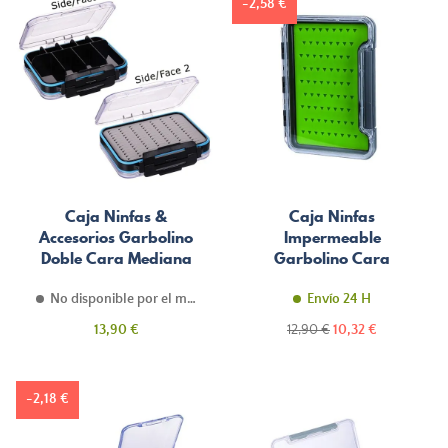
-2,58 €
Caja Ninfas &
Caja Ninfas
Accesorios Garbolino
Impermeable
Doble Cara Mediana
Garbolino Cara
Simple Silicona
Mediana
No disponible por el momento
Envío 24 H
Precio
Precio
Precio
13,90 €
12,90 €
10,32 €
normal
-2,18 €