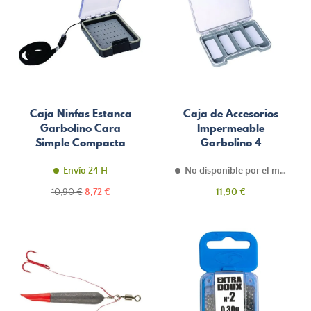
Caja Ninfas Estanca
Caja de Accesorios
Garbolino Cara
Impermeable
Simple Compacta
Garbolino 4
Compartimentos
Envío 24 H
No disponible por el momento
Precio
Precio
Precio
10,90 €
8,72 €
11,90 €
normal