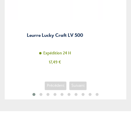
Leurre Lucky Craft LV 500
Expédition 24 H
Prix
17,49 €
Précédent
Suivant