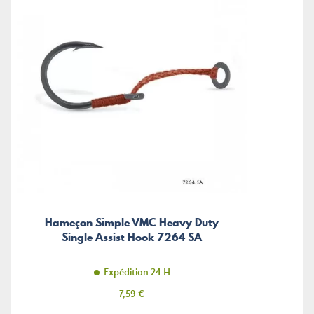
Hameçon Simple VMC Heavy Duty
Single Assist Hook 7264 SA
Expédition 24 H
Prix
7,59 €