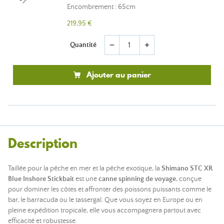
Encombrement : 65cm
219,95 €
Quantité
remove
add
Ajouter au panier
Description
Taillée pour la pêche en mer et la pêche exotique, la
Shimano STC XR
Blue Inshore Stickbait
est une
canne spinning de voyage
, conçue
pour dominer les côtes et affronter des poissons puissants comme le
bar, le barracuda ou le tassergal. Que vous soyez en Europe ou en
pleine expédition tropicale, elle vous accompagnera partout avec
efficacité et robustesse.