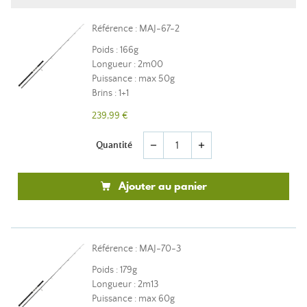
Référence : MAJ-67-2
Poids : 166g
Longueur : 2m00
Puissance : max 50g
Brins : 1+1
239,99 €
Quantité
remove
add
Ajouter au panier
Référence : MAJ-70-3
Poids : 179g
Longueur : 2m13
Puissance : max 60g