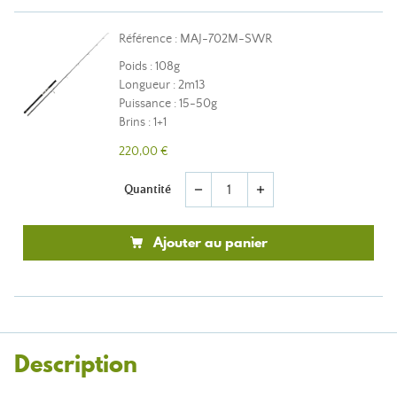
Référence : MAJ-702M-SWR
Poids : 108g
Longueur : 2m13
Puissance : 15-50g
Brins : 1+1
220,00 €
Quantité
remove
add
Ajouter au panier
Description