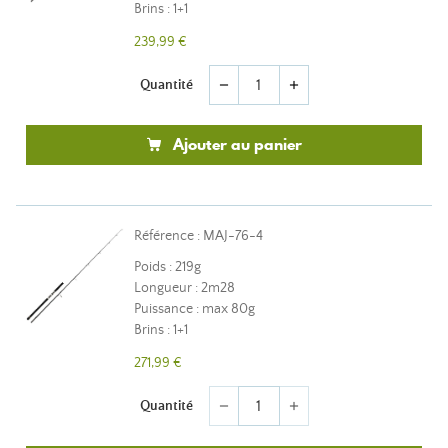
Brins : 1+1
239,99 €
Quantité
remove
add
Ajouter au panier
Référence : MAJ-76-4
Poids : 219g
Longueur : 2m28
Puissance : max 80g
Brins : 1+1
271,99 €
Quantité
remove
add