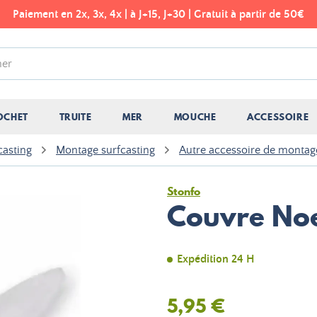
Paiement en 2x, 3x, 4x | à J+15, J+30 | Gratuit à partir de 50€
OCHET
TRUITE
MER
MOUCHE
ACCESSOIRE
casting
Montage surfcasting
Autre accessoire de montage
Stonfo
Couvre No
Expédition 24 H
5,95 €