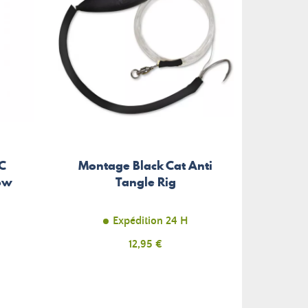
C
Montage Black Cat Anti
Hame
ow
Tangle Rig
Po
Expédition 24 H
Prix
12,95 €