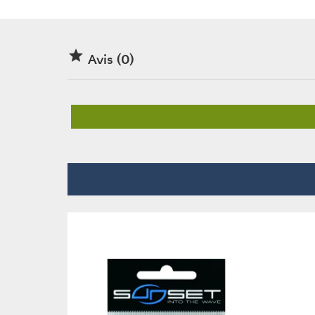

Avis (0)