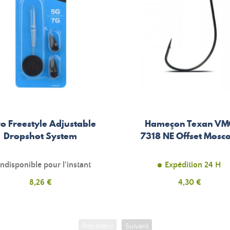
o Freestyle Adjustable
Hameçon Texan VM
Dropshot System
7318 NE Offset Mosc
Indisponible pour l'instant
Expédition 24 H
Prix
8,26 €
Prix
4,30 €
Précédent
Suivant