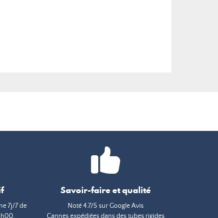
f
Savoir-faire et qualité
e 7j/7 de
Noté 4.7/5 sur Google Avis
9h00.
Cannes expédiées dans des tubes rigides