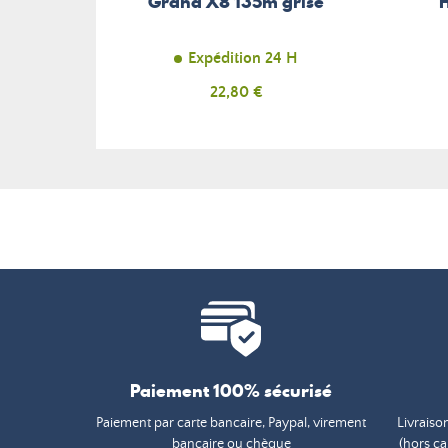
Grand X8 135m grise
Expédition 24 H
Prix
22,80 €
Paiement 100% sécurisé
Paiement par carte bancaire, Paypal, virement
Livraiso
bancaire ou chèque
(hors c