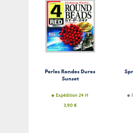
Perles Rondes Dures
Spr
Sunset
Expédition 24 H
Prix
3,90 €