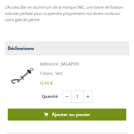
L'Access Bar en aluminium de la marque JMC, une barre de fixation
robuste parfaite pour suspendre proprement vos divers outils sur
votre gilet de pêche.
Déclinaisons
Référence : JMGAP1110
Coloris : Vert
12,90 €
Quantité
remove
add
Ajouter au panier