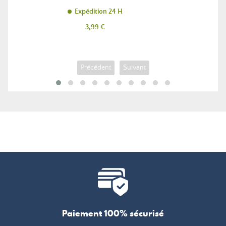
Expédition 24 H
Prix
3,99 €
Précédent
Suivant
Paiement 100% sécurisé