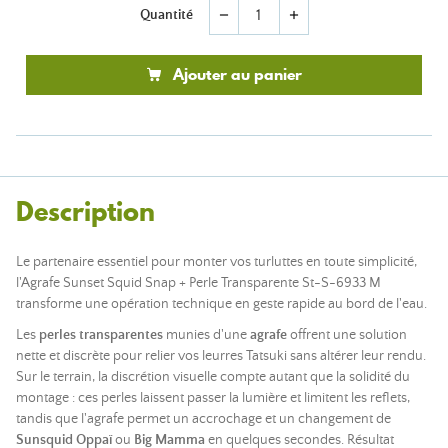
Quantité
remove
add
Ajouter au panier
Description
Le partenaire essentiel pour monter vos turluttes en toute simplicité,
l'Agrafe Sunset Squid Snap + Perle Transparente St-S-6933 M
transforme une opération technique en geste rapide au bord de l'eau.
Les
perles transparentes
munies d'une
agrafe
offrent une solution
nette et discrète pour relier vos leurres Tatsuki sans altérer leur rendu.
Sur le terrain, la discrétion visuelle compte autant que la solidité du
montage : ces perles laissent passer la lumière et limitent les reflets,
tandis que l'agrafe permet un accrochage et un changement de
Sunsquid Oppaï
ou
Big Mamma
en quelques secondes. Résultat