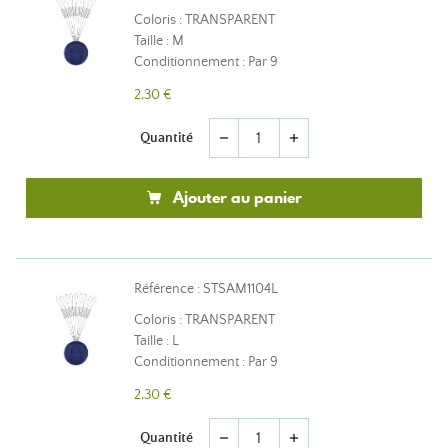
Coloris : TRANSPARENT
Taille : M
Conditionnement : Par 9
2,30 €
Quantité
remove
add
Ajouter au panier
Référence : STSAM1104L
Coloris : TRANSPARENT
Taille : L
Conditionnement : Par 9
2,30 €
Quantité
remove
add