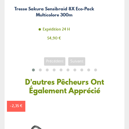
Tresse Sakura Sensibraid 8X Eco-Pack
Multicolore 300m
Expédition 24 H
Prix
54,90 €
Précédent
Suivant
D'autres Pêcheurs Ont
Également Apprécié
-2,35 €