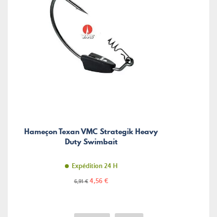
Hameçon Texan VMC Strategik Heavy
Duty Swimbait
Expédition 24 H
Prix
Prix
4,56 €
6,91 €
de
base