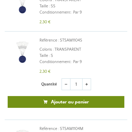
Coloris : TRANSPARENT
Taille : SS
Conditionnement : Par 9
2,30 €
Référence : STSAM1104S
Coloris : TRANSPARENT
Taille : S
Conditionnement : Par 9
2,30 €
Quantité
remove
add
Ajouter au panier
Référence : STSAM1104M