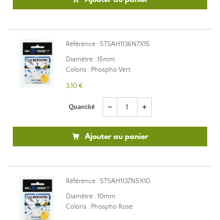
Référence : STSAH1136N7X15
Diamètre : 15mm
Coloris : Phospho Vert
3,10 €
Quantité
remove
add
Ajouter au panier
Référence : STSAH1137N5X10
Diamètre : 10mm
Coloris : Phospho Rose