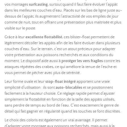
vos montages
surfcasting
, surtout quand il faut faire évoluer l’appât
dans les meilleures couches d’eau. Placés sur les bas de ligne juste au-
dessus de l’appât, ils augmentent l’attractivité de vos empiles de jour
comme de nuit, tout en offrant une présentation plus maîtrisée et plus
visible sur le poste.
Grâce à leur
excellente flottabilité
, ces blister-float permettent de
légèrement décoller les appâts afin de les faire évoluer dans plusieurs
couches d’eau. Sur le terrain, c’est un atout précieux pour adapter
votre présentation aux poissons recherchés et aux conditions du
moment. Le dispositif aide aussi à
protéger les vers fragiles
contre les
attaques répétées des crabes, ce qui améliore la tenue de l’esche et
vous permet de pêcher avec plus de sérénité.
Leur forme ovale et leur
stop-float intégré
apportent une vraie
simplicité d’utilisation : ils sont
auto-blocables
et se positionnent
facilement à la hauteur choisie. Ce réglage rapide permet d’ajuster
simplement la flottabilité en fonction de la taille des appâts utilisés,
sans perdre de temps au bord de l’eau. C’est exactement le genre de
détail qui fait gagner en régularité quand les touches se font discrètes.
Le choix des coloris est également un vrai avantage. Il permet
d’adapter votre montage aux poissons recherchés, mais aussi à la