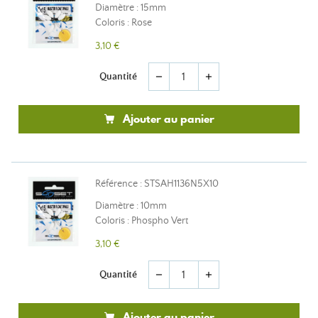
Diamètre : 15mm
Coloris : Rose
3,10 €
Quantité
remove
add
Ajouter au panier
Référence : STSAH1136N5X10
Diamètre : 10mm
Coloris : Phospho Vert
3,10 €
Quantité
remove
add
Ajouter au panier