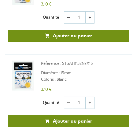
3,10 €
Quantité
remove
add
Ajouter au panier
Référence : STSAH1132N7X15
Diamètre : 15mm
Coloris : Blanc
3,10 €
Quantité
remove
add
Ajouter au panier