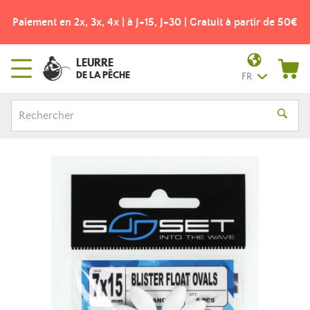
Paiement en 2x, 3x, 4x | à J+15, J+30 | Gratuit à partir de 50€
LEURRE
DE LA PÊCHE
FR