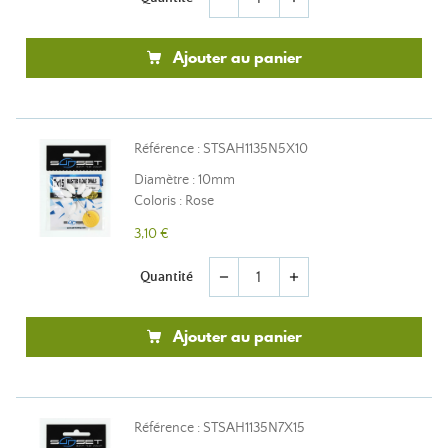
Ajouter au panier
Référence : STSAH1135N5X10
Diamètre : 10mm
Coloris : Rose
3,10 €
Quantité
remove
add
Ajouter au panier
Référence : STSAH1135N7X15