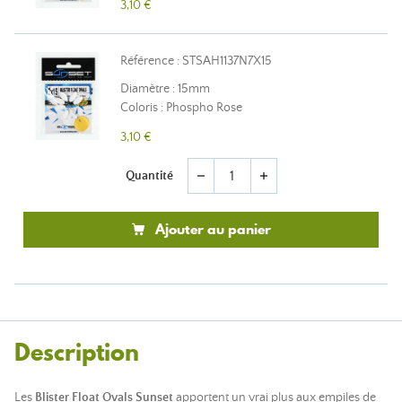
3,10 €
Référence : STSAH1137N7X15
Diamètre : 15mm
Coloris : Phospho Rose
3,10 €
Quantité
remove
add
Ajouter au panier
Description
Les
Blister Float Ovals Sunset
apportent un vrai plus aux empiles de