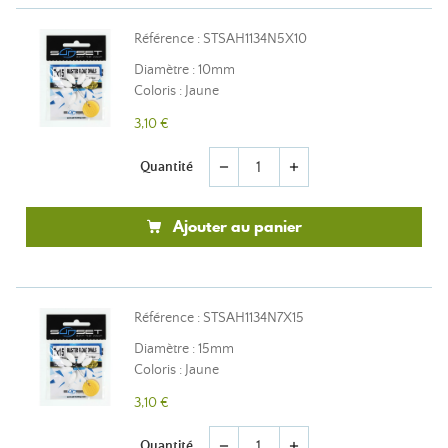
Référence : STSAH1134N5X10
Diamètre : 10mm
Coloris : Jaune
3,10 €
Quantité
remove
add
Ajouter au panier
Référence : STSAH1134N7X15
Diamètre : 15mm
Coloris : Jaune
3,10 €
Quantité
remove
add