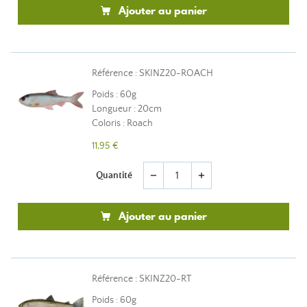
Ajouter au panier
Référence : SKINZ20-ROACH
Poids : 60g
Longueur : 20cm
Coloris : Roach
11,95 €
Quantité
remove
add
Ajouter au panier
Référence : SKINZ20-RT
Poids : 60g