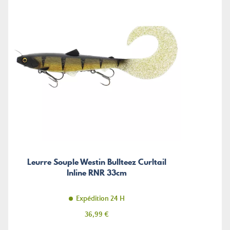
Leurre Souple Westin Bullteez Curltail
Inline RNR 33cm
Expédition 24 H
Prix
36,99 €