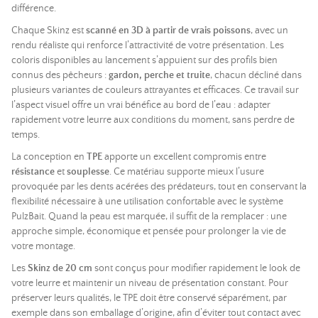
différence.
Chaque Skinz est
scanné en 3D à partir de vrais poissons
, avec un
rendu réaliste qui renforce l’attractivité de votre présentation. Les
coloris disponibles au lancement s’appuient sur des profils bien
connus des pêcheurs :
gardon, perche et truite
, chacun décliné dans
plusieurs variantes de couleurs attrayantes et efficaces. Ce travail sur
l’aspect visuel offre un vrai bénéfice au bord de l’eau : adapter
rapidement votre leurre aux conditions du moment, sans perdre de
temps.
La conception en
TPE
apporte un excellent compromis entre
résistance
et
souplesse
. Ce matériau supporte mieux l’usure
provoquée par les dents acérées des prédateurs, tout en conservant la
flexibilité nécessaire à une utilisation confortable avec le système
PulzBait. Quand la peau est marquée, il suffit de la remplacer : une
approche simple, économique et pensée pour prolonger la vie de
votre montage.
Les
Skinz de 20 cm
sont conçus pour modifier rapidement le look de
votre leurre et maintenir un niveau de présentation constant. Pour
préserver leurs qualités, le TPE doit être conservé séparément, par
exemple dans son emballage d’origine, afin d’éviter tout contact avec