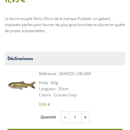
Le leurre souple Skinz 20cm de la marque Pulzbait, un gabarit
imposant parfait pour leurrer les plus gros brochets et silures en quête
de proies substantielles.
Déclinaisons
Référence : SKINZ20-CRCARP
Poids : 60g
Longueur : 20cm
Coloris : Crucian Carp
11,95 €
Quantité
remove
add