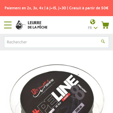
Paiement en 2x, 3x, 4x | à J+15, J+30 | Gratuit à partir de 50€
LEURRE
DE LA PÊCHE
FR