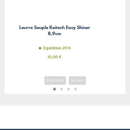
Leurre Souple Keitech Easy Shiner
8,9cm
Expédition 24 H
Prix
10,00 €
Précédent
Suivant