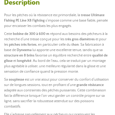
Description
Pour les pêches où la résistance est primordiale, la
tresse Ultimate
Fishing PE Line X8 Fighting
s’impose comme une base fiable, pensée
pour encaisser les combats les plus engagés.
Cette
bobine de 300 à 600 m
répond aux besoins des pêcheurs à la
recherche d’une tresse conçue pour les
très gros diamètres
et pour
les
pêches très fortes
, en particulier celle du
thon
. Sa fabrication à
base de
Dyneema
lui apporte une excellente tenue, tandis que sa
structure en 8 brins
favorise un équilibre recherché entre
qualité de
glisse
et
longévité
. Au bord de l’eau, cela se traduit par un montage
plus agréable à utiliser, une meilleure régularité dans la glisse et une
sensation de confiance quand la pression monte.
Sa
souplesse
est un vrai atout pour conserver du confort d’utilisation
sur de longues sessions, tout en profitant d’une
grande résistance
adaptée aux contraintes des pêches puissantes. Cette combinaison
fait la différence lorsque l’on veut garder un contrôle propre sur sa
ligne, sans sacrifier la robustesse attendue sur des poissons
combattifs.
Elle s’adresse naturellement aux pêcheurs qui pratiquent les