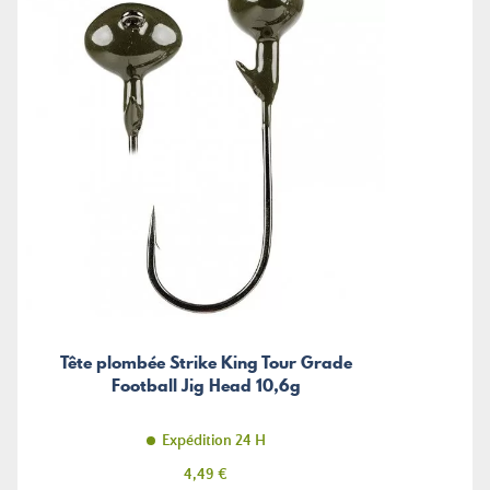
Tête plombée Strike King Tour Grade
Football Jig Head 10,6g
Expédition 24 H
Prix
4,49 €