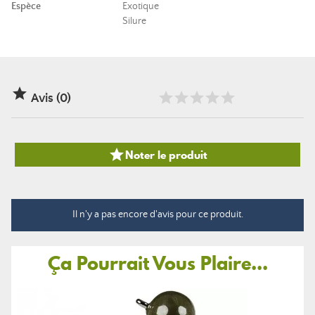
Espèce
Exotique
Silure

Avis (0)

Noter le produit
Il n'y a pas encore d'avis pour ce produit.
Ça Pourrait Vous Plaire...