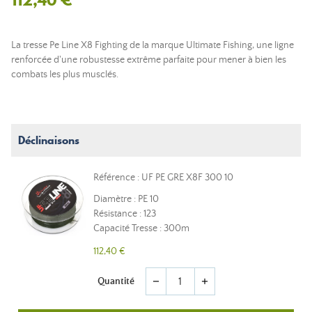
La tresse Pe Line X8 Fighting de la marque Ultimate Fishing, une ligne
renforcée d'une robustesse extrême parfaite pour mener à bien les
combats les plus musclés.
Déclinaisons
Référence : UF PE GRE X8F 300 10
Diamètre : PE 10
Résistance : 123
Capacité Tresse : 300m
112,40 €
Quantité
remove
add