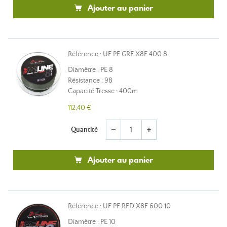
Ajouter au panier
Référence : UF PE GRE X8F 400 8
Diamètre : PE 8
Résistance : 98
Capacité Tresse : 400m
112,40 €
Quantité
remove
add
Ajouter au panier
Référence : UF PE RED X8F 600 10
Diamètre : PE 10