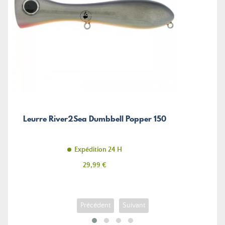
Leurre River2Sea Dumbbell Popper 150
Expédition 24 H
Prix
29,99 €
Précédent
Suivant