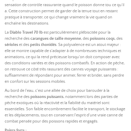
sensation de contrôle rassurante quand le poisson donne tou ce qu'il
a. Cette construction permet de garder de la tenue tout en restant
pratique à transporter, ce qui change vraiment la vie quand on
enchaîne les destinations.
La
Diablo Travel 70 lb
est particulièrement plébiscitée pour la
recherche des
carangues de taille moyenne
, des
poissons coqs
, des
sérioles
et des
petits thonidés
. Sa polyvalence est un atout majeur :
elle se montre capable de s'adapter à de nombreuses techniques et
animations, ce qui la rend précieuse lorsqu'on doit composer avec
des conditions variées et des poissons combatifs. En action de pêche,
on retrouve ce côté très rassurant des cannes voyage puissantes :
suffisamment de répondant pour animer, ferrer et brider, sans perdre
en confort sur les sessions mobiles.
Au bord de l'eau, c'est une alliée de choix pour barouder à la
recherche des
poissons puissants
, notamment lors des parties de
pêche exotiques où la réactivité et la fiabilité du matériel sont
essentielles. Son faible encombrement facilite le transport, le stockage
et les déplacements, tout en conservant l'esprit d'une vraie canne de
combat pensée pour des poissons rapides et engagés.
Points forts :