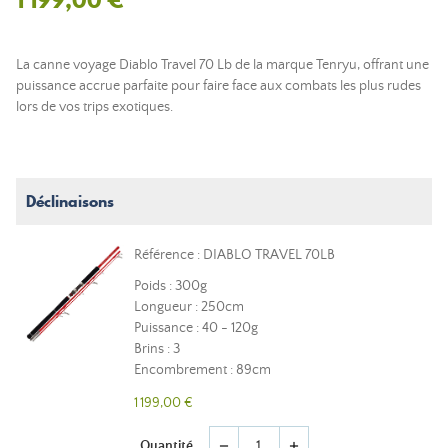
La canne voyage Diablo Travel 70 Lb de la marque Tenryu, offrant une
puissance accrue parfaite pour faire face aux combats les plus rudes
lors de vos trips exotiques.
Déclinaisons
Référence : DIABLO TRAVEL 70LB
Poids : 300g
Longueur : 250cm
Puissance : 40 - 120g
Brins : 3
Encombrement : 89cm
1 199,00 €
Quantité
remove
add