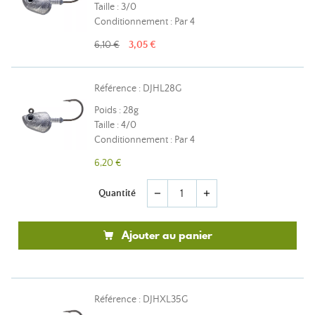
Taille : 3/0
Conditionnement : Par 4
6,10 €
3,05 €
Référence : DJHL28G
Poids : 28g
Taille : 4/0
Conditionnement : Par 4
6,20 €
Quantité
remove
add
Ajouter au panier
Référence : DJHXL35G