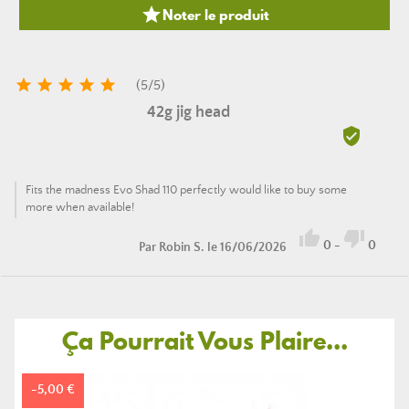

Noter le produit





(
5
/
5
)
42g jig head

Fits the madness Evo Shad 110 perfectly would like to buy some
more when available!


0
-
0
Par
Robin S.
le 16/06/2026
Ça Pourrait Vous Plaire...
-5,00 €