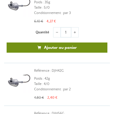
Poids : 35g
Taille : 5/0
Conditionnement : par 3
6,10 €
4,27 €
Quantité
remove
add
Ajouter au panier
Référence : DJH42G
Poids : 42g
Taille : 4/0
Conditionnement : par 2
4,80 €
2,40 €
Référence : DJH56G