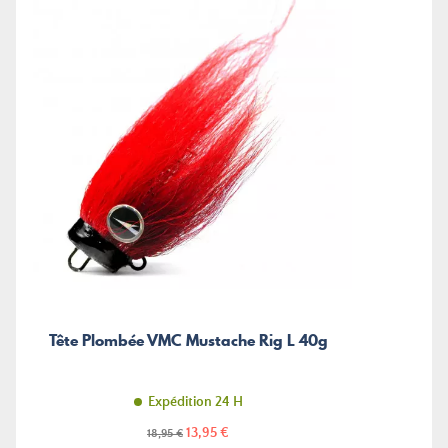
Tête Plombée VMC Mustache Rig L 40g
Expédition 24 H
Prix
Prix
13,95 €
18,95 €