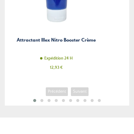
Attractant Illex Nitro Booster Crème
Expédition 24 H
Prix
12,93 €
Précédent
Suivant