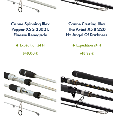
Canne Spinning Illex
Canne Casting Illex
Pepper X5 S 2302 L
The Artist X5 B 220
Finesse Renegade
H+ Angel Of Darkness
Expédition 24 H
Expédition 24 H
Prix
Prix
649,00 €
748,99 €