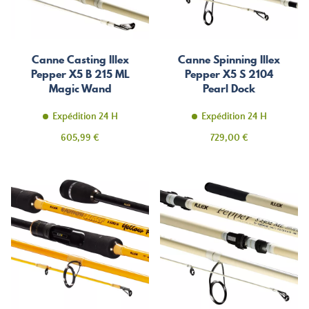
Canne Casting Illex
Canne Spinning Illex
Pepper X5 B 215 ML
Pepper X5 S 2104
Magic Wand
Pearl Dock
Expédition 24 H
Expédition 24 H
Prix
Prix
605,99 €
729,00 €