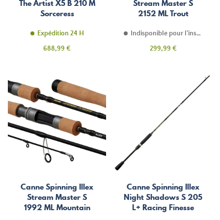
The Artist X5 B 210 M
Stream Master S
Sorceress
2152 ML Trout
Opportunist
Expédition 24 H
Indisponible pour l'instant
Prix
Prix
688,99 €
299,99 €
Canne Spinning Illex
Canne Spinning Illex
Stream Master S
Night Shadows S 205
1992 ML Mountain
L+ Racing Finesse
Stream