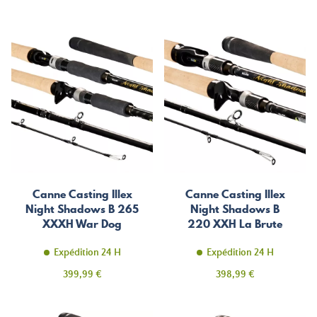
de
base
Canne Casting Illex
Canne Casting Illex
Night Shadows B 265
Night Shadows B
XXXH War Dog
220 XXH La Brute
Expédition 24 H
Expédition 24 H
Prix
Prix
399,99 €
398,99 €