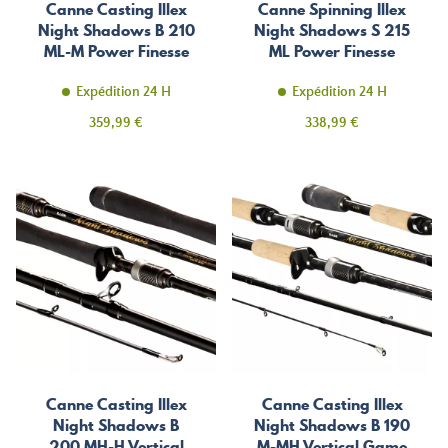
Canne Casting Illex
Canne Spinning Illex
Night Shadows B 210
Night Shadows S 215
ML-M Power Finesse
ML Power Finesse
Expédition 24 H
Expédition 24 H
Prix
Prix
359,99 €
338,99 €
Canne Casting Illex
Canne Casting Illex
Night Shadows B
Night Shadows B 190
200 MH-H Vertical
M-MH Vertical Game