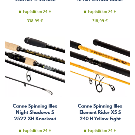
Game
Expédition 24 H
Expédition 24 H
Prix
Prix
338,99 €
318,99 €
Canne Spinning Illex
Canne Spinning Illex
Night Shadows S
Element Rider X5 S
2522 XH Knockout
240 H Yellow Fight
Expédition 24 H
Expédition 24 H