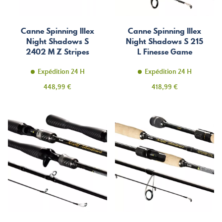
Canne Spinning Illex
Canne Spinning Illex
Night Shadows S
Night Shadows S 215
2402 M Z Stripes
L Finesse Game
Ops
Expédition 24 H
Expédition 24 H
Prix
Prix
448,99 €
418,99 €