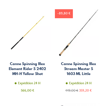
-89,80 €
Canne Spinning Illex
Canne Spinning Illex
Element Rider S 2402
Stream Master S
MH-H Yellow Shot
1603 ML Little
Canyon
Expédition 24 H
Expédition 24 H
Prix
Prix
Prix
566,00 €
449,00 €
359,20 €
de
base