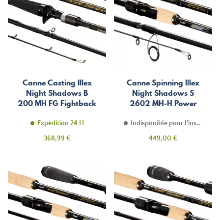
Canne Casting Illex
Canne Spinning Illex
Night Shadows B
Night Shadows S
200 MH FG Fightback
2602 MH-H Power
Spin
Expédition 24 H
Indisponible pour l'instant
Prix
Prix
368,99 €
449,00 €