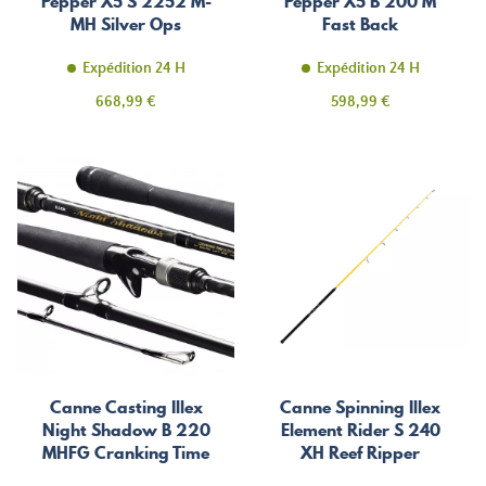
Pepper X5 S 2252 M-
Pepper X5 B 200 M
MH Silver Ops
Fast Back
Expédition 24 H
Expédition 24 H
Prix
Prix
668,99 €
598,99 €
Canne Casting Illex
Canne Spinning Illex
Night Shadow B 220
Element Rider S 240
MHFG Cranking Time
XH Reef Ripper