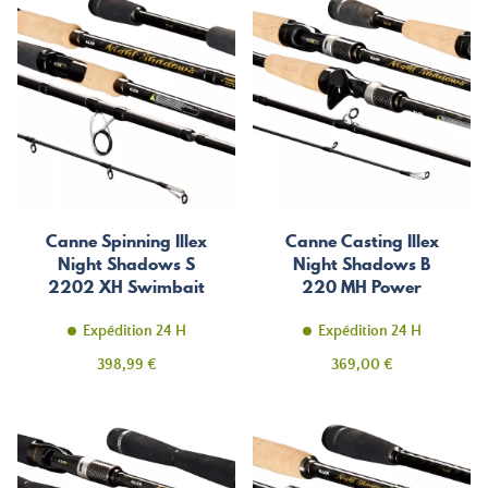
Canne Spinning Illex
Canne Casting Illex
Night Shadows S
Night Shadows B
2202 XH Swimbait
220 MH Power
Special
Versatile
Expédition 24 H
Expédition 24 H
Prix
Prix
398,99 €
369,00 €