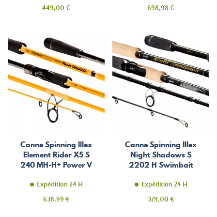
Prix
Prix
449,00 €
698,98 €
Canne Spinning Illex
Canne Spinning Illex
Element Rider X5 S
Night Shadows S
240 MH-H+ Power V
2202 H Swimbait
Driver
Expédition 24 H
Expédition 24 H
Prix
Prix
638,99 €
379,00 €