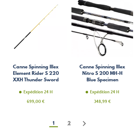
Canne Spinning Illex
Canne Spinning Illex
Element Rider S 220
Nitro S 200 MH-H
XXH Thunder Sword
Blue Specimen
Expédition 24 H
Expédition 24 H
Prix
Prix
699,00 €
348,99 €
1
2