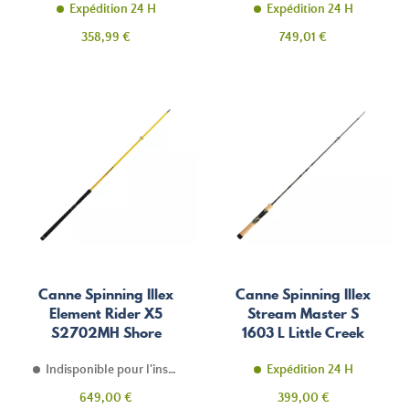
Expédition 24 H
Expédition 24 H
Prix
Prix
358,99 €
749,01 €
Canne Spinning Illex
Canne Spinning Illex
Element Rider X5
Stream Master S
S2702MH Shore
1603 L Little Creek
Launcher
Indisponible pour l'instant
Expédition 24 H
Prix
Prix
649,00 €
399,00 €