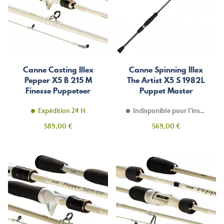
Canne Casting Illex
Canne Spinning Illex
Pepper X5 B 215 M
The Artist X5 S 1982L
Finesse Puppeteer
Puppet Master
Expédition 24 H
Indisponible pour l'instant
Prix
Prix
589,00 €
569,00 €