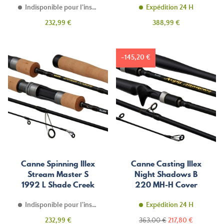
Indisponible pour l'instant
Expédition 24 H
Prix
Prix
232,99 €
388,99 €
-145,20 €
Canne Spinning Illex
Canne Casting Illex
Stream Master S
Night Shadows B
1992 L Shade Creek
220 MH-H Cover
Blaster
Indisponible pour l'instant
Expédition 24 H
Prix
Prix
Prix
232,99 €
363,00 €
217,80 €