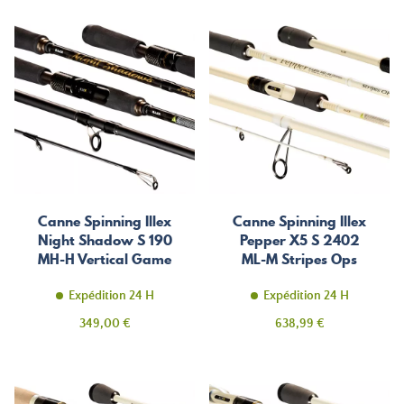
Canne Spinning Illex
Canne Spinning Illex
Night Shadow S 190
Pepper X5 S 2402
MH-H Vertical Game
ML-M Stripes Ops
Expédition 24 H
Expédition 24 H
Prix
Prix
349,00 €
638,99 €