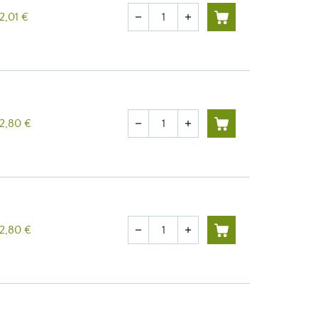
Quantité
2,01 €
remove
add
Quantité
2,80 €
remove
add
Quantité
2,80 €
remove
add