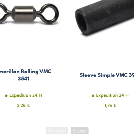
merillon Rolling VMC
Sleeve Simple VMC 3
3541
Expédition 24 H
Expédition 24 H
Prix
2,26 €
Prix
1,75 €
Précédent
Suivant