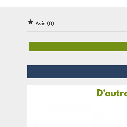

Avis (0)
D'autr