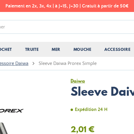
Paiement en 2x, 3x, 4x | à J+15, J+30 | Gratuit à partir de 50€
OCHET
TRUITE
MER
MOUCHE
ACCESSOIRE
essoire Daiwa
Sleeve Daiwa Prorex Simple
Daiwa
Sleeve Dai
Expédition 24 H
2,01 €