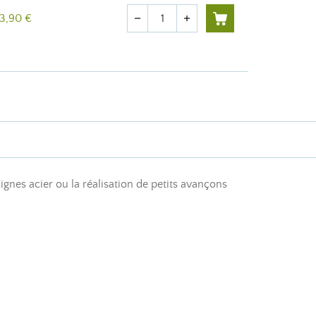
Quantité
3,90 €
remove
add
gnes acier ou la réalisation de petits avançons