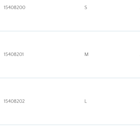
15408200
S
15408201
M
15408202
L