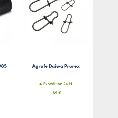
985
Agrafe Daiwa Prorex
Sawa
4
Expédition 24 H
Prix
1,89 €