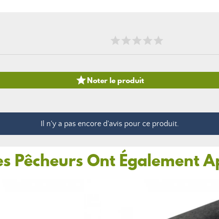

Noter le produit
Il n'y a pas encore d'avis pour ce produit.
es Pêcheurs Ont Également A