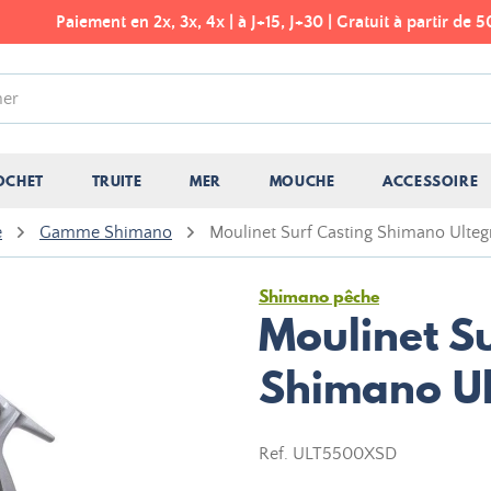
Paiement en 2x, 3x, 4x | à J+15, J+30 | Gratuit à partir de 50€
OCHET
TRUITE
MER
MOUCHE
ACCESSOIRE
e
Gamme Shimano
Moulinet Surf Casting Shimano Ulte
Shimano pêche
Moulinet S
Shimano Ul
Ref.
ULT5500XSD