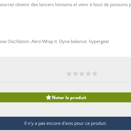
pourrez obtenir des lancers lointains et venir à bout de poissons
ow Oscillation, Aero Wrap II, Dyna balance, hypergear

Noter le produit
Il n'y a pas encore d'avis pour ce produit.