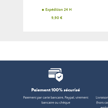
Expédition 24 H
Prix
9,90 €
Paiement 100% sécurisé
Paiement par carte bancaire, Paypal, virement
Livraiso
bancaire ou chèque
(hors c
embal