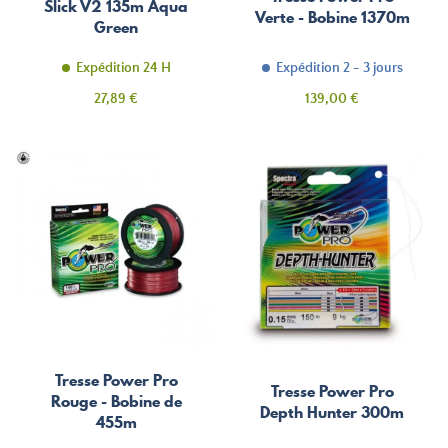
Slick V2 135m Aqua
Verte - Bobine 1370m
Green
Expédition 24 H
Expédition 2 - 3 jours
Prix
Prix
27,89 €
139,00 €
Tresse Power Pro
Tresse Power Pro
Rouge - Bobine de
Depth Hunter 300m
455m