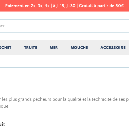
Paiement en 2x, 3x, 4x | à J+15, J+30 | Gratuit à partir de 50€
OCHET
TRUITE
MER
MOUCHE
ACCESSOIRE
les plus grands pêcheurs pour la qualité et la technicité de se
ique.
uit