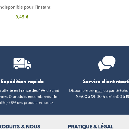
ndisponible pour l'instant
Prix
9,45 €
Expédition rapide
Service client réacti
n offerte en France dès 49€ d’achat
Disponible par
mail
ou par téléphon
annes & produits encombrants +1m
10h00 à 12h00 & de 13h00 à 1
lés) 98% des produits en stock
RODUITS & NOUS
PRATIQUE & LÉGAL