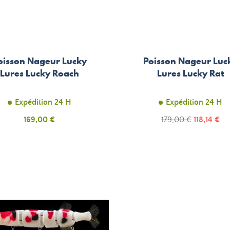
oisson Nageur Lucky
Poisson Nageur Luc
Lures Lucky Roach
Lures Lucky Rat
Expédition 24 H
Expédition 24 H
Prix
Prix
Prix
169,00 €
179,00 €
118,14 €
de
base