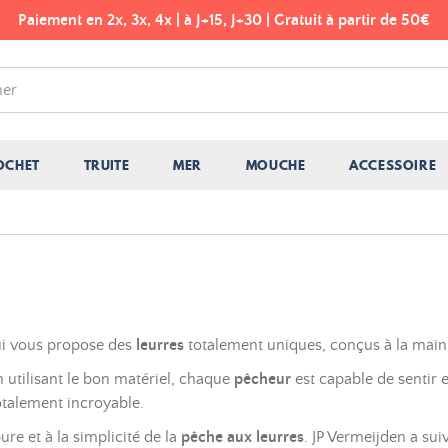
Paiement en 2x, 3x, 4x | à J+15, J+30 | Gratuit à partir de 50€
OCHET
TRUITE
MER
MOUCHE
ACCESSOIRE
ui vous propose des
leurres
totalement uniques, conçus à la main 
n utilisant le bon matériel, chaque
pêcheur
est capable de sentir 
totalement incroyable.
e et à la simplicité de la
pêche aux leurres
. JP Vermeijden a su