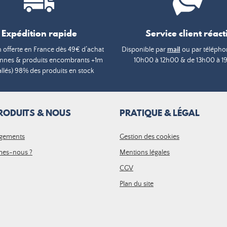
Expédition rapide
Service client réacti
n offerte en France dès 49€ d’achat
Disponible par
mail
ou par téléphon
annes & produits encombrants +1m
10h00 à 12h00 & de 13h00 à 1
lés) 98% des produits en stock
RODUITS & NOUS
PRATIQUE & LÉGAL
gements
Gestion des cookies
es-nous ?
Mentions légales
CGV
Plan du site