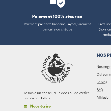
Paiement 100% sécurisé
Paiement par carte bancaire, Paypal, virement
Livraiso
bancaire ou chèque
(hors c
embal
NOS P
Nos enga
Qui somm
Le blog
FAQ
Besoin d'un conseil, d'un devis ou de vérifier
Affiliation
une disponibilité ?
Nous écrire