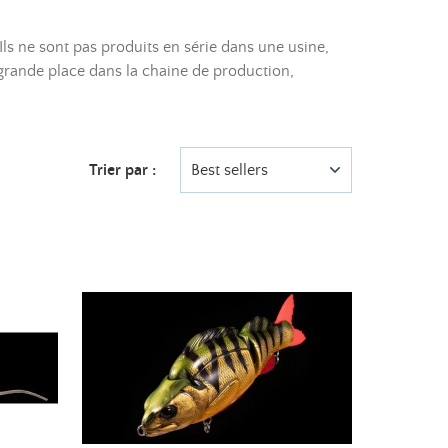
Ils ne sont pas produits en série dans une usine,
 grande place dans la chaine de production,
Trier par :
Best sellers