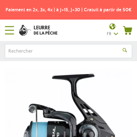
Paiement en 2x, 3x, 4x | à J+15, J+30 | Gratuit à partir de 50€
LEURRE
DE LA PÊCHE
FR