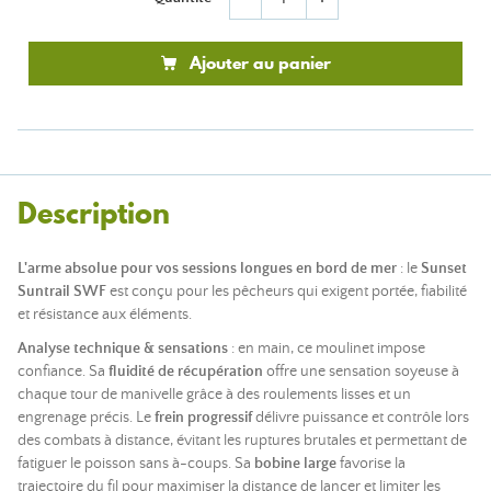
Ajouter au panier
Description
L'arme absolue pour vos sessions longues en bord de mer
: le
Sunset
Suntrail SWF
est conçu pour les pêcheurs qui exigent portée, fiabilité
et résistance aux éléments.
Analyse technique & sensations
: en main, ce moulinet impose
confiance. Sa
fluidité de récupération
offre une sensation soyeuse à
chaque tour de manivelle grâce à des roulements lisses et un
engrenage précis. Le
frein progressif
délivre puissance et contrôle lors
des combats à distance, évitant les ruptures brutales et permettant de
fatiguer le poisson sans à-coups. Sa
bobine large
favorise la
trajectoire du fil pour maximiser la distance de lancer et limiter les