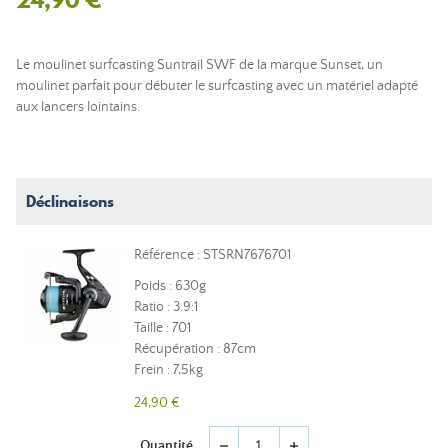
Le moulinet surfcasting Suntrail SWF de la marque Sunset, un
moulinet parfait pour débuter le surfcasting avec un matériel adapté
aux lancers lointains.
Déclinaisons
Référence : STSRN7676701
Poids : 630g
Ratio : 3.9:1
Taille : 701
Récupération : 87cm
Frein : 7,5kg
24,90 €
Quantité
remove
add