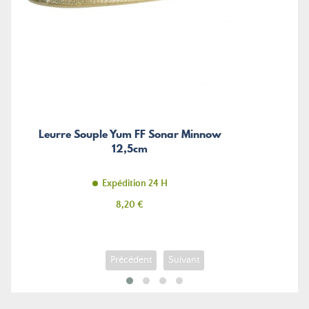
Leurre Souple Yum FF Sonar Minnow
12,5cm
Expédition 24 H
Prix
8,20 €
Précédent
Suivant