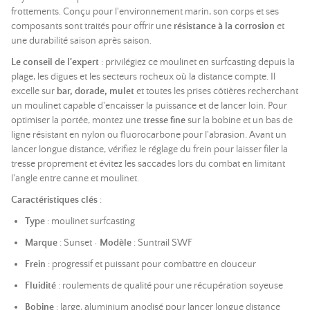
frottements. Conçu pour l'environnement marin, son corps et ses
composants sont traités pour offrir une
résistance à la corrosion
et
une durabilité saison après saison.
Le conseil de l'expert
: privilégiez ce moulinet en surfcasting depuis la
plage, les digues et les secteurs rocheux où la distance compte. Il
excelle sur
bar, dorade, mulet
et toutes les prises côtières recherchant
un moulinet capable d'encaisser la puissance et de lancer loin. Pour
optimiser la portée, montez une
tresse fine
sur la bobine et un bas de
ligne résistant en nylon ou fluorocarbone pour l'abrasion. Avant un
lancer longue distance, vérifiez le réglage du frein pour laisser filer la
tresse proprement et évitez les saccades lors du combat en limitant
l'angle entre canne et moulinet.
Caractéristiques clés
:
Type
: moulinet surfcasting
Marque
: Sunset •
Modèle
: Suntrail SWF
Frein
: progressif et puissant pour combattre en douceur
Fluidité
: roulements de qualité pour une récupération soyeuse
Bobine
: large, aluminium anodisé pour lancer longue distance