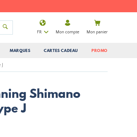
FR
Mon compte
Mon panier
MARQUES
CARTES CADEAU
PROMO
 J
nning Shimano
ype J