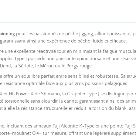
pinning
pour les passionnés de pêche jigging, alliant puissance, p
 garantissant ainsi une expérience de pêche fluide et efficace.
fre une excellente réactivité tout en minimisant la fatigue muscu
rappler Type J possède une puissante épine dorsale et une réserv
Denti, la Sériole, le Mérou ou le Porgy rouge.
ffre un équilibre parfait entre sensibilité et robustesse. Sa struc
ne résistance optimale face aux plus gros poissons pélagiques.
X et Hi-Power X de Shimano, la Grappler Type J se distingue par d
ité torsionnelle sans alourdir la canne, garantissant ainsi des ani
à elle la résistance structurelle et réduit la torsion du blank,
incluant des anneaux Fuji Alconite K-Type et une pointe Fuji SiC
orte-moulinet CI4+ sur mesure, offrant une légèreté supplémenta