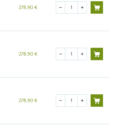
Quantité
278,90 €
remove
add
Quantité
278,90 €
remove
add
Quantité
278,90 €
remove
add