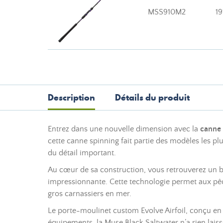
MSS910M2
19
Description
Détails du produit
Entrez dans une nouvelle dimension avec la
canne 
cette canne spinning fait partie des modèles les 
du détail important.
Au cœur de sa construction, vous retrouverez un b
impressionnante. Cette technologie permet aux pêc
gros carnassiers en mer.
Le porte-moulinet custom Evolve Airfoil, conçu en c
équipements, la Muse Black Saltwater n’a rien laissé