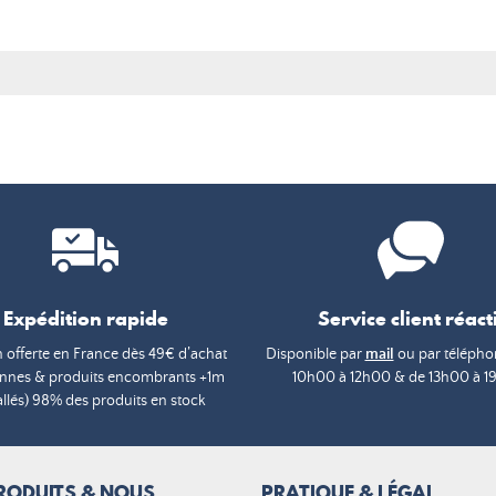
de
base
Expédition rapide
Service client réacti
n offerte en France dès 49€ d’achat
Disponible par
mail
ou par téléphon
annes & produits encombrants +1m
10h00 à 12h00 & de 13h00 à 1
lés) 98% des produits en stock
RODUITS & NOUS
PRATIQUE & LÉGAL