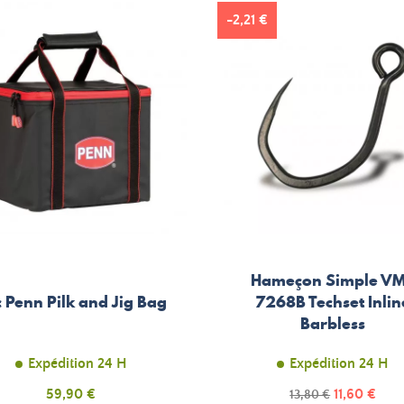
-2,21 €
Hameçon Simple V
 Penn Pilk and Jig Bag
7268B Techset Inlin
Barbless
Expédition 24 H
Expédition 24 H
Prix
Prix
59,90 €
Prix
11,60 €
13,80 €