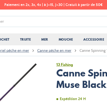
Paiement en 2x, 3x, 4x | à J+15, J+30 | Gratuit à partir de 50€
OCHET
TRUITE
MER
MOUCHE
ACCESSOIRE
riel pêche en mer
Canne pêche en mer
Canne Spinning 
13 Fishing
Canne Spin
Muse Black
Expédition 24 H