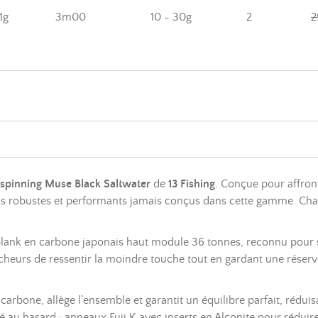
1g
3m00
10 - 30g
2
2
spinning Muse Black Saltwater
de
13 Fishing
. Conçue pour affront
plus robustes et performants jamais conçus dans cette gamme. Cha
lank en carbone japonais haut module 36 tonnes, reconnu pour sa 
heurs de ressentir la moindre touche tout en gardant une réserv
arbone, allège l’ensemble et garantit un équilibre parfait, réduisa
 au hasard : anneaux Fuji K avec inserts en Alconite pour réduire l