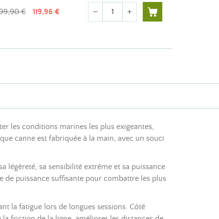
Quantité
99,90 €
119,96 €
remove
add
er les conditions marines les plus exigeantes,
que canne est fabriquée à la main, avec un souci
légèreté, sa sensibilité extrême et sa puissance
e de puissance suffisante pour combattre les plus
nt la fatigue lors de longues sessions. Côté
a friction de la ligne, améliorer les distances de