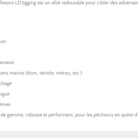
 Tesoro LD Jigging est un allié redoutable pour cibler des adversair
ion
tantané
siers marins (thon, sériole, mérou, etc.)
ochage
tigue
rêmes
 de gamme, robuste et performant, pour les pêcheurs en quête d’e