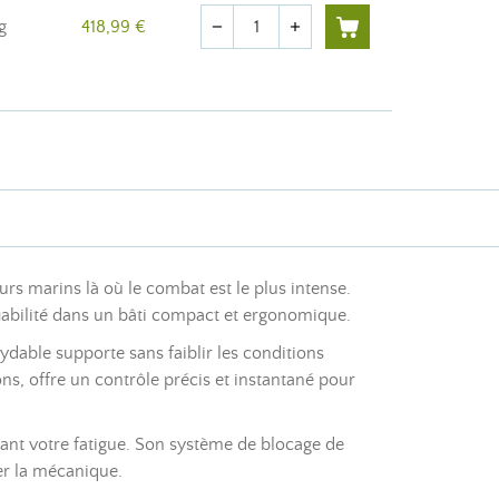
Quantité
g
418,99 €
remove
add
urs marins là où le combat est le plus intense.
fiabilité dans un bâti compact et ergonomique.
dable supporte sans faiblir les conditions
ons, offre un contrôle précis et instantané pour
ant votre fatigue. Son système de blocage de
er la mécanique.