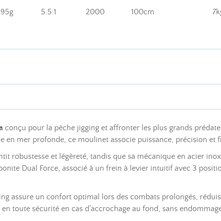
595g
5.5:1
2000
100cm
7k
a
conçu pour la pêche jigging et affronter les plus grands prédate
he en mer profonde, ce moulinet associe puissance, précision et 
it robustesse et légèreté, tandis que sa mécanique en acier inoxy
ite Dual Force, associé à un frein à levier intuitif avec 3 positi
ing assure un confort optimal lors des combats prolongés, réduis
e en toute sécurité en cas d’accrochage au fond, sans endommag