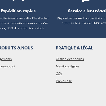
Expédition rapide
Service client réacti
n offerte en France dès 49€ d’achat
Disponible par
mail
ou par téléphon
annes & produits encombrants +1m
10h00 à 12h00 & de 13h00 à 1
lés) 98% des produits en stock
RODUITS & NOUS
PRATIQUE & LÉGAL
gements
Gestion des cookies
es-nous ?
Mentions légales
CGV
Plan du site