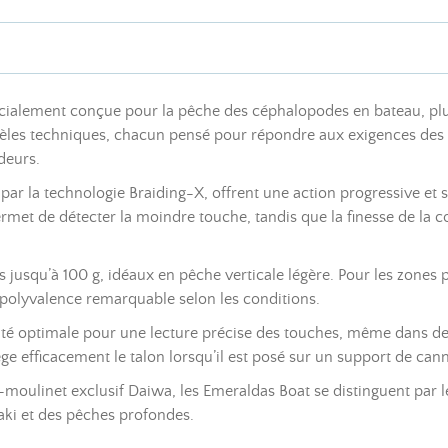
cialement conçue pour la pêche des céphalopodes en bateau, plus p
èles techniques, chacun pensé pour répondre aux exigences des p
deurs.
par la technologie Braiding-X, offrent une action progressive et 
rmet de détecter la moindre touche, tandis que la finesse de la co
 jusqu’à 100 g, idéaux en pêche verticale légère. Pour les zones
e polyvalence remarquable selon les conditions.
lité optimale pour une lecture précise des touches, même dans des
e efficacement le talon lorsqu’il est posé sur un support de can
ulinet exclusif Daiwa, les Emeraldas Boat se distinguent par leur 
taki et des pêches profondes.