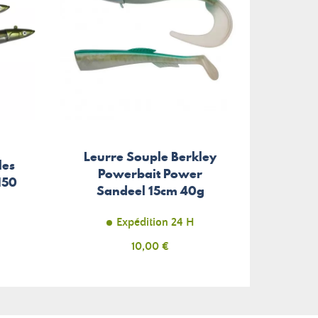
Leurre Souple Berkley
les
Powerbait Power
150
Sandeel 15cm 40g
Expédition 24 H
Prix
10,00 €