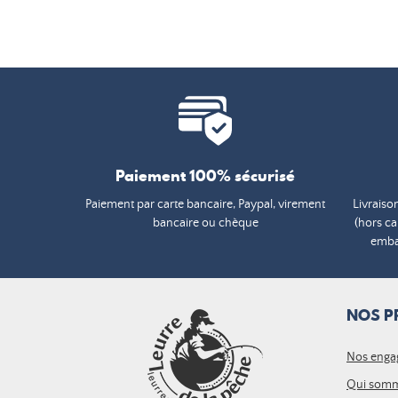
Paiement 100% sécurisé
Paiement par carte bancaire, Paypal, virement
Livraiso
bancaire ou chèque
(hors c
embal
NOS P
Nos enga
Qui somm