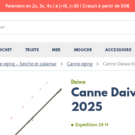
Paiement en 2x, 3x, 4x | à J+15, J+30 | Gratuit à partir de 50€
OCHET
TRUITE
MER
MOUCHE
ACCESSOIRE
e eging - Seiche et calamar
Canne eging
Canne Daiwa E
Daiwa
Canne Dai
2025
Expédition 24 H