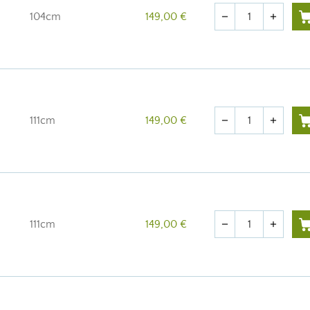
Quantité
104cm
149,00 €
remove
add
Quantité
111cm
149,00 €
remove
add
Quantité
111cm
149,00 €
remove
add