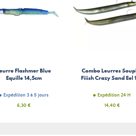
eurre Flashmer Blue
Combo Leurres Soup
Equille 14,5cm
Fiiish Crazy Sand Eel 
Expédition 3 à 5 jours
Expédition 24 H
Prix
6,30 €
Prix
14,40 €