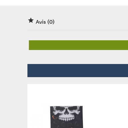

Avis (0)