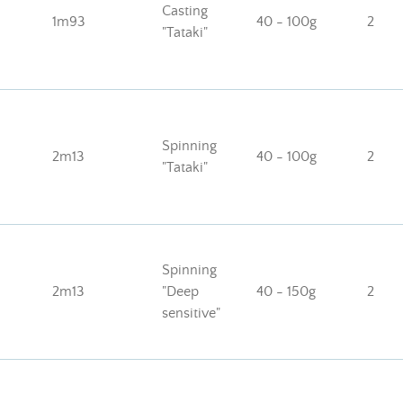
Casting
1m93
40 - 100g
2
"Tataki"
Spinning
2m13
40 - 100g
2
"Tataki"
Spinning
2m13
"Deep
40 - 150g
2
sensitive"