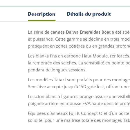
Description
Détails du produit
La série de
cannes Daiwa Emeraldas Boat
a été spé
et puissance. Cette gamme se décline en trois mod
pratiquent en zones côtières ou en grandes profon
Les blanks fins en carbone Haut Module, renforcés 
la remontée des seiches. La sensibilité en pointe pe
pendant de longues sessions.
Les modèles Tataki sont parfaits pour des montages
Sensitive accepte jusqu’à 150 g de lest, offrant un
Le scion blanc à ligatures orange assure une visibi
poignée arrière en mousse EVA haute densité protèg
Équipées d’anneaux Fuji K Concept O et d’un porte-mo
solidité, pour une maîtrise totale des montages Ta