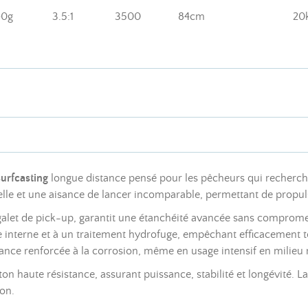
40g
3.5:1
3500
84cm
20
urfcasting
longue distance pensé pour les pêcheurs qui recherchen
nelle et une aisance de lancer incomparable, permettant de propul
alet de pick-up, garantit une étanchéité avancée sans compromet
 interne et à un traitement hydrofuge, empêchant efficacement tou
ance renforcée à la corrosion, même en usage intensif en milieu 
 haute résistance, assurant puissance, stabilité et longévité. La 
ion.