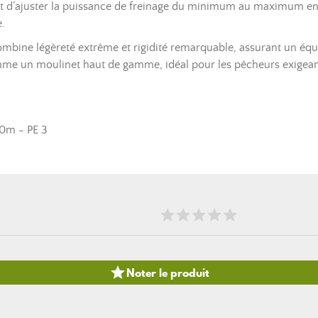
met d’ajuster la puissance de freinage du minimum au maximum en
e.
ombine légèreté extrême et rigidité remarquable, assurant un équil
mme un moulinet haut de gamme, idéal pour les pêcheurs exigeants
30m - PE 3

Noter le produit