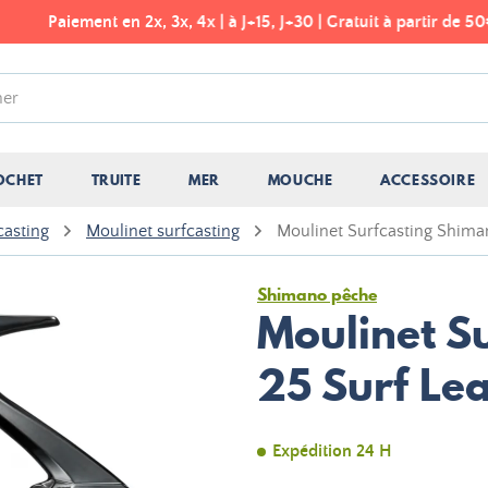
Paiement en 2x, 3x, 4x | à J+15, J+30 | Gratuit à partir de 50€
OCHET
TRUITE
MER
MOUCHE
ACCESSOIRE
casting
Moulinet surfcasting
Moulinet Surfcasting Shima
Shimano pêche
Moulinet S
25 Surf Le
Expédition 24 H