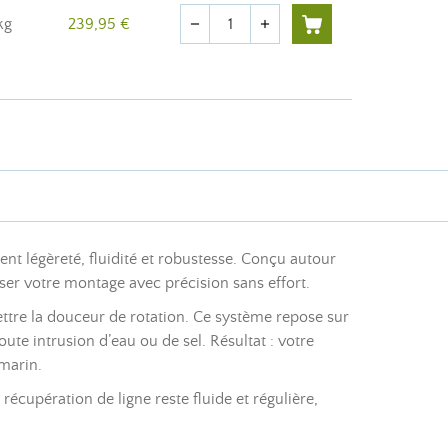
Quantité
kg
239,95 €
remove
add
t légèreté, fluidité et robustesse. Conçu autour
ser votre montage avec précision sans effort.
tre la douceur de rotation. Ce système repose sur
te intrusion d’eau ou de sel. Résultat : votre
marin.
récupération de ligne reste fluide et régulière,