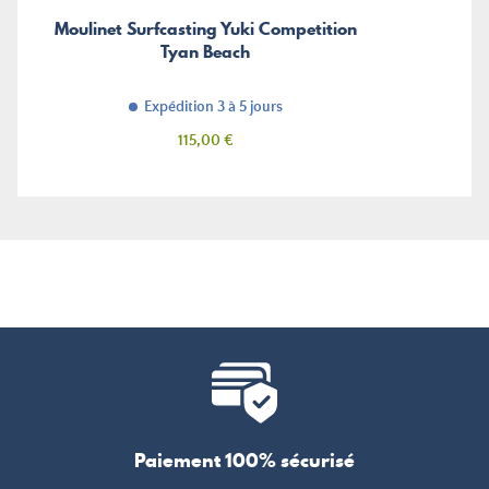
Moulinet Surfcasting Yuki Competition
Tyan Beach
Expédition 3 à 5 jours
Prix
115,00 €
Paiement 100% sécurisé