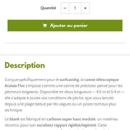
Quantité
remove
add
Ajouter au panier
Description
Conçue spécifiquement pour le
surfcasting
, la
canne télescopique
Atalaia Flot
s'impose comme une canne de précision pensé pour les
pêcheurs exigeants. Disponible en deux longueurs — 4,5 m et 5,4 m —
elle s'adapte à toutes vos conditions de pêche, que vous lanciez
depuis une plage battue par les vagues ou un poste rocheux plus
technique.
Le
blank
est fabriqué en
carbone super haut module
, un matériau
reconnu pour son
excellent rapport rigidité/légèreté
. Cette