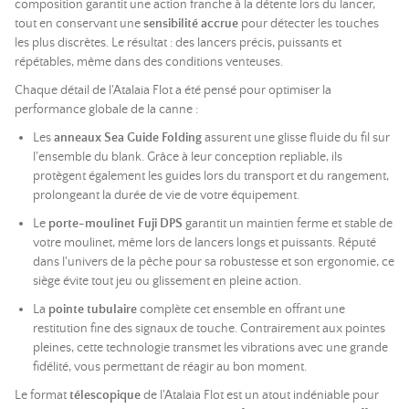
composition garantit une action franche à la détente lors du lancer,
tout en conservant une
sensibilité accrue
pour détecter les touches
les plus discrètes. Le résultat : des lancers précis, puissants et
répétables, même dans des conditions venteuses.
Chaque détail de l'Atalaia Flot a été pensé pour optimiser la
performance globale de la canne :
Les
anneaux Sea Guide Folding
assurent une glisse fluide du fil sur
l'ensemble du blank. Grâce à leur conception repliable, ils
protègent également les guides lors du transport et du rangement,
prolongeant la durée de vie de votre équipement.
Le
porte-moulinet Fuji DPS
garantit un maintien ferme et stable de
votre moulinet, même lors de lancers longs et puissants. Réputé
dans l'univers de la pêche pour sa robustesse et son ergonomie, ce
siège évite tout jeu ou glissement en pleine action.
La
pointe tubulaire
complète cet ensemble en offrant une
restitution fine des signaux de touche. Contrairement aux pointes
pleines, cette technologie transmet les vibrations avec une grande
fidélité, vous permettant de réagir au bon moment.
Le format
télescopique
de l'Atalaia Flot est un atout indéniable pour