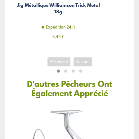
Jig Métallique Williamson Trick Metal
18g
Expédition 24 H
Prix
5,49 €
Précédent
Suivant
D'autres Pêcheurs Ont
Également Apprécié