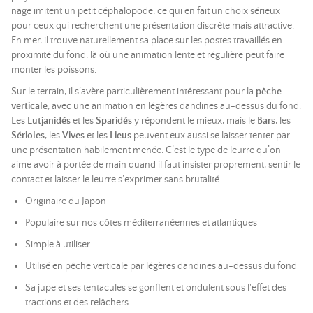
nage imitent un petit céphalopode, ce qui en fait un choix sérieux
pour ceux qui recherchent une présentation discrète mais attractive.
En mer, il trouve naturellement sa place sur les postes travaillés en
proximité du fond, là où une animation lente et régulière peut faire
monter les poissons.
Sur le terrain, il s’avère particulièrement intéressant pour la
pêche
verticale
, avec une animation en légères dandines au-dessus du fond.
Les
Lutjanidés
et les
Sparidés
y répondent le mieux, mais le
Bars
, les
Sérioles
, les
Vives
et les
Lieus
peuvent eux aussi se laisser tenter par
une présentation habilement menée. C’est le type de leurre qu’on
aime avoir à portée de main quand il faut insister proprement, sentir le
contact et laisser le leurre s’exprimer sans brutalité.
Originaire du Japon
Populaire sur nos côtes méditerranéennes et atlantiques
Simple à utiliser
Utilisé en pêche verticale par légères dandines au-dessus du fond
Sa jupe et ses tentacules se gonflent et ondulent sous l'effet des
tractions et des relâchers