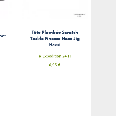
Tête Plombée Scratch
H
ew-
Tackle Finesse Nose Jig
Hayab
s
Head
Expédition 24 H
Prix
6,95 €