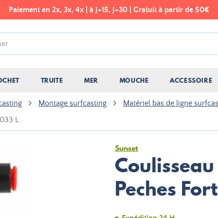
Paiement en 2x, 3x, 4x | à J+15, J+30 | Gratuit à partir de 50€
OCHET
TRUITE
MER
MOUCHE
ACCESSOIRE
casting
Montage surfcasting
Matériel bas de ligne surfca
4033 L
Sunset
Coulisseau
Peches Fort