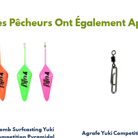
es Pêcheurs Ont Également A
omb Surfcasting Yuki
Agrafe Yuki Competit
mpetition Pyramidal