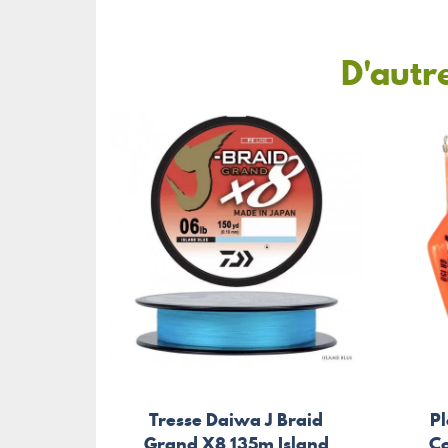
D'autr
Tresse Daiwa J Braid
Pl
Grand X8 135m Island
Co