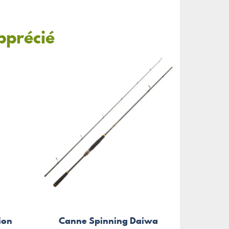
pprécié
Agra
ion
Canne Spinning Daiwa
With