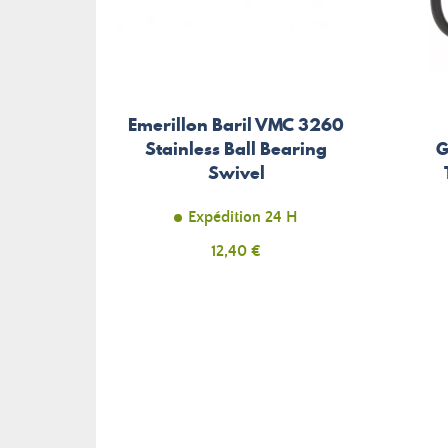
Emerillon Baril VMC 3260
Stainless Ball Bearing
G
Swivel
Expédition 24 H
Prix
12,40 €