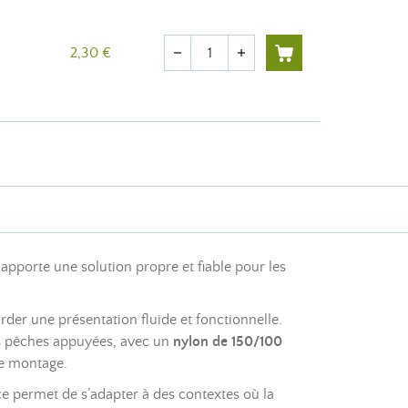
Quantité
2,30 €
remove
add
apporte une solution propre et fiable pour les
rder une présentation fluide et fonctionnelle.
des pêches appuyées, avec un
nylon de 150/100
le montage.
e permet de s’adapter à des contextes où la