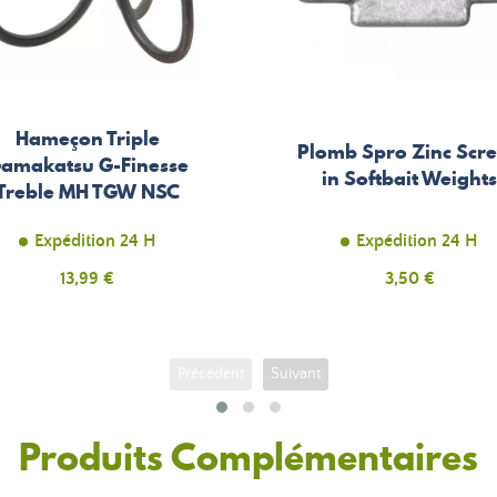
Hameçon Triple
Plomb Spro Zinc Scr
amakatsu G-Finesse
in Softbait Weight
Treble MH TGW NSC
Expédition 24 H
Expédition 24 H
Prix
13,99 €
Prix
3,50 €
Précédent
Suivant
Produits Complémentaires